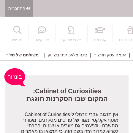
התחברות
חיפוש
 בחינם
קורסים
ייעוץ שיווקי
צרו קשר
חיפוש
הקמת עסק חדש
בינה מלאכותית בשיווק
משולחנו של טל
Cabinet of Curiosities:
בונז'ור
המקום שבו הסקרנות חוגגת
אין תרגום עברי נורמלי ל-Cabinet of Curiosities,
אוסף אקלקטי ומגוון של פריטים מסקרנים, מעוררי
מחשבה - ולפעמים גם מוזרים או שונים. בחרתי
לקרוא למדור הזה בשם הזה, כי תמצאו בו מאמרים