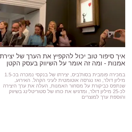
איך סיפור טוב יכול להקפיץ את הערך של יצירת
אמנות - ומה זה אומר על השיווק בעסק הקטן
במכירה פומבית בסות'ביס, יצירתו של בנקסי נמכרה בכ-1.5
מיליון דולר, ואז נגרסה אוטומטית לעיני הקהל. האירוע,
שנתפס כביקורת על מסחור האמנות, העלה את ערך היצירה
לכ-25 מיליון דולר, ומדגיש את כוחו של סטוריטלינג בשיווק
והוספת ערך למוצרים