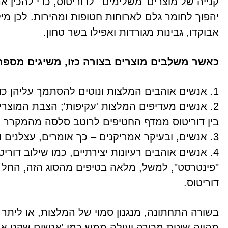
קנייה של מוצרים 'משלימים' לדוריטוס, כדי להכין
יהפוך לחומר גלם לארוחות חטופות ומהירות. לכן מ
אבוקדו, גבינות מגורדות ואפילו בשר טחון.
כאשר משלבים מוצרים בצורה כזו, משיגים מספ
1. אנשים אוהבים המלצות ונוטים להסתמך עליהן כדי לקבל החלטה.
2. אנשים מעדיפים המלצות 'עקיפות'; הצבת המוצ
בין דוריטוס ממדף החטיפים לרוטב סלסה מהמקרר 
3. אנשים, ובעיקר אמריקנים – כך אומרים, עצלנים ומעדיפים שהכל יהיה קרוב ובהישג יד.
4. אנשים אוהבים רעיונות יצירתיים, כמו שילוב דו
"פינטרסט", למשל, מלאה בטיפים מהסוג הזה, החל מק
דוריטוס.
בשורה התחתונה, מנגנון סמוי של המלצות, או ליתר די
מהווה שיטת מכירה יעילה ממש כמו 'אנשים שקנו את