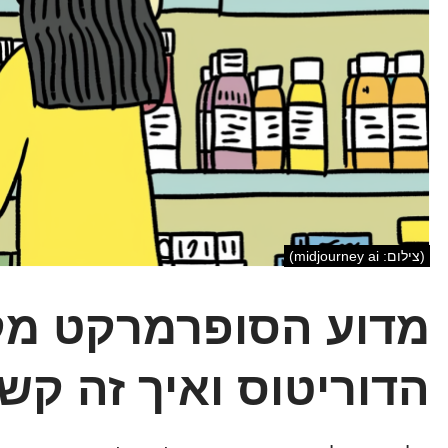
(צילום: midjourney ai)
מדוע הסופרמרקט מק
הדוריטוס ואיך זה ק