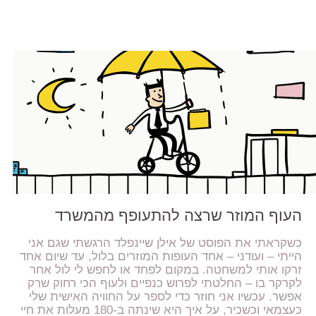
העוף המוזר שרצה להתעופף מהמשרד
כשקראתי את הפוסט של אילן שיינפלד הרגשתי שגם אני
הייתי – ועודני – אחד העופות המוזרים בלול, עד שיום אחד
זרקו אותי למשחטה. במקום לפחד או לחפש לי לול אחר
לקרקר בו – החלטתי לפרוש כנפיים ולעוף הכי רחוק שרק
אפשר. עכשיו אני חוזר כדי לספר על החוויה האישית שלי
כעצמאי וכשכיר, על איך היא שינתה ב-180 מעלות את חיי