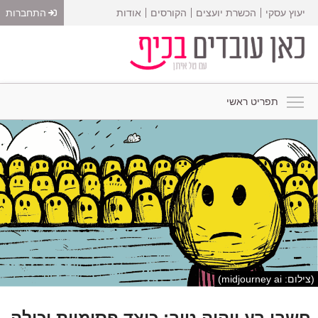
יעוץ עסקי
הכשרת יועצים
הקורסים
אודות
התחברות
תפריט ראשי
(צילום: midjourney ai)
חשבו רע ויהיה טוב: כיצד פסימיות יכולה