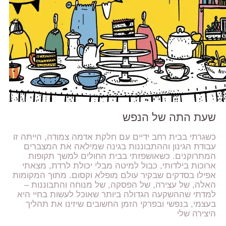
שעת התה של הנפש
כשגרתי בבית רחב ידיים עם חלקת אדמה צמודה, הייתה זו
עבודת הגינון וההתבוננות בגינה שמילאה את המצברים
המתרוקנים. כשאושפזתי בבית החולים למשך תקופות
ארוכות בילדותי, כבול למיטה מבלי יכולת לרדת, מצאתי
אפילו בסדקים שבקיר עולם מופלא וקסום. מתוך המקומות
האלה, של עצירה, של הפסקה, של מנוחה והתבוננות –
למדתי שההשקעה הגדולה ביותר שאוכל לעשות בחיי היא
בעצמי, בנפשי ובפרקי הזמן החשובים שיזינו את תהליך
היצירה שלי