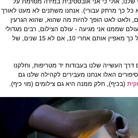
 שלנו, אולי כי אני אובססיבית במידה מסוימת על
 כל כך מרתק עבורי). אנחנו משתנים לא מעט לאורך
ם, ולאט לאט הופך להיות מה שהוא, שהוא הגרעין
לם שממנו אני מגיעה - עולם הצילום, רבים מגדולי
הצלמים בעולם מדווחים כי הם מצאו את הסגנון שכל כך מאפיין אותם אחרי 10, אם לא 15 שנים, של
דרך העשייה שלנו בעבודות יד מטריפות, וחלקנו
יפורים האלו אנחנו מעבירים לקהילה שלנו גם
קית
(בכיף), חלק ממנה היא גם צילומים (מוי כיף).