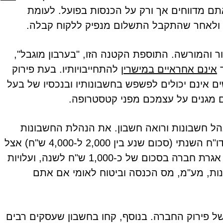
ם מדווחים אך ורק על הכנסות בפועל. לעומת
 ולאחר שהתקבל התשלום מנפיק ללקוח קבלה.
 והמורשה. התוספת הקטנה הזו, "בערבון מוגבל",
ד
אינם אחראיים במישרין
להתחייבויותיו. בעת פירוק
ים אינם יכולים לפשפש בחשבונותיו ובנכסיו של בעל
 מגנים על עצמכם מפני קטסטרופה.
נהל חשבונות ורואה חשבון. את הנהלת החשבונות
אתם יכולים לעשות בעצמכם, ואז לשלם רק עבור הדו"ח השנתי (סכום שנע בין 2,000 ל-4,000 ש"ח) אצל
רואה חשבון. נוסף על כך, חלה עליכם חובת תשלום אגרת חברה בסכום של כ-1,000 ש"ח לשנה, ועלויות
נות, מע"מ, מס הכנסה וביטוח לאומי אם אתם
ל פירוק החברה. בנוסף, קחו בחשבון שעסקים רבים