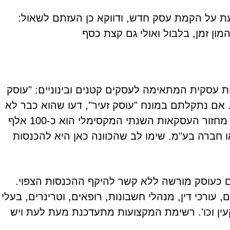
ת על הקמת עסק חדש, ודווקא כן העזתם לשאול:
ון זמן, בלבול ואולי גם קצת כסף
ת עסקית המתאימה לעסקים קטנים ובינוניים: "עוסק
. אם נתקלתם במונח "עוסק זעיר", דעו שהוא כבר לא
קיים היום, עקב הרחבת העוסק הפטור. בעוסק פטור מחזור העסקאות השנתי המקסימלי הוא כ-100 אלף
ו חברה בע"מ. שימו לב שהכוונה כאן היא להכנסות
ום כעוסק מורשה ללא קשר להיקף ההכנסות הצפוי.
 עורכי דין, מנהלי חשבונות, רופאים, וטרינרים, בעלי
קעין וכו'. רשימת המקצועות מתעדכנת מעת לעת ויש