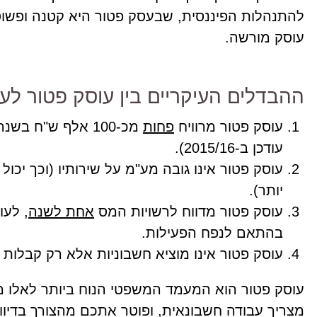
להתנהלות הפיננסית, שבעסק פטור היא קטנה ופשוט
עוסק מורשה.
ההבדלים העיקריים בין עוסק פטור לע
עוסק פטור מרוויח
פחות
מכ-100 אלף ש"ח בשנה לעומת עוסק מורשה שמרוויח
עודכן ב-2015/16).
עוסק פטור אינו גובה מע"מ על שירותיו (וכך יכול ל
יותר).
עוסק פטור מדווח לרשויות המס
אחת לשנה
, לעו
בהתאם לנפח הפעילות.
עוסק פטור אינו מוציא חשבוניות אלא רק קבלו
עוסק פטור הוא המעמד המשפטי הנוח ביותר לאלו מב
מצריך עבודה חשבונאית, ופוטר אתכם מהצורך בדיוו