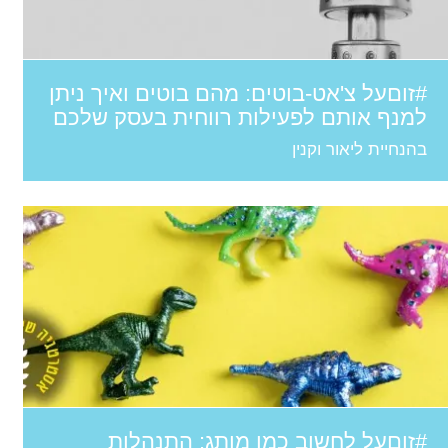
#זוםעל צ'אט-בוטים: מהם בוטים ואיך ניתן
למנף אותם לפעילות רווחית בעסק שלכם
בהנחיית ליאור וקנין
#זוםעל לחשוב כמו מותג: התנהלות