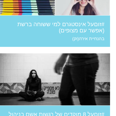
#זוםעל אינסטגרם למי ששוחה ברשת
(אפשר עם מצופים)
בהנחיית אירה(וק)
#זוםעל 8 מוקדים של רגשות אשם בניהול