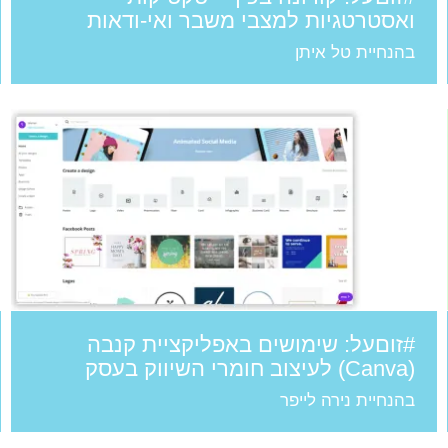
ואסטרטגיות למצבי משבר ואי-ודאות
בהנחיית טל איתן
#זוםעל: שימושים באפליקציית קנבה
(Canva) לעיצוב חומרי השיווק בעסק
בהנחיית נירה לייפר