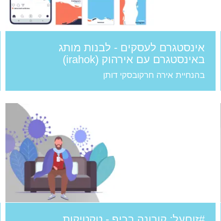
אינסטגרם לעסקים - לבנות מותג
באינסטגרם עם אירהוק (irahok)
בהנחיית אירה חרקובסקי דותן
#זוםעל: קורונה בכיף - טקטיקות