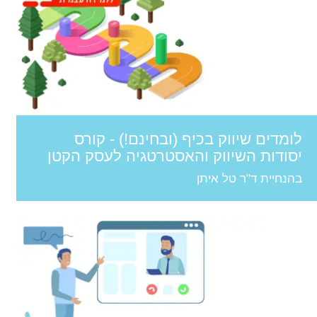
לומדים שיווק בכיף (ובחינם!) - קורס
יסודות השיווק והאסטרטגיה לעסק הקטן
בהנחיית ד"ר טל איתן