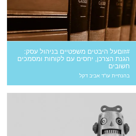
#זוםעל היבטים משפטיים בניהול עסק:
הגנת הצרכן, יחסים עם לקוחות ומסמכים
חשובים
בהנחיית עו"ד אביב דקל