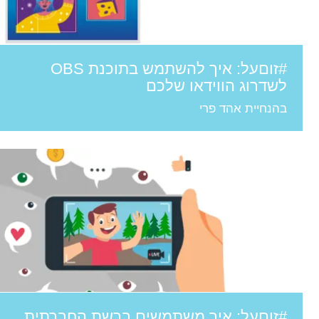
#זוםעל: איך להשתמש בתוכנת OBS
לשדרוג הווידאו שלכם
בהנחיית אהד פרי
#זוםעל: איך משתמשים ברשת החברתית