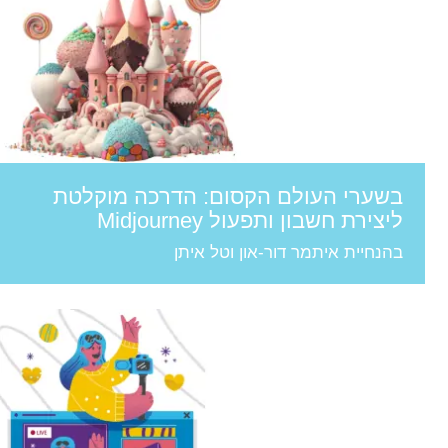
בשערי העולם הקסום: הדרכה מוקלטת
ליצירת חשבון ותפעול Midjourney
בהנחיית איתמר דור-און וטל איתן