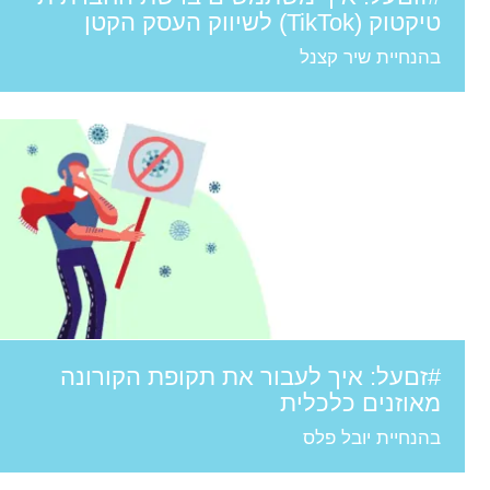
טיקטוק (TikTok) לשיווק העסק הקטן
בהנחיית שיר קצנל
#זםעל: איך לעבור את תקופת הקורונה
מאוזנים כלכלית
בהנחיית יובל פלס