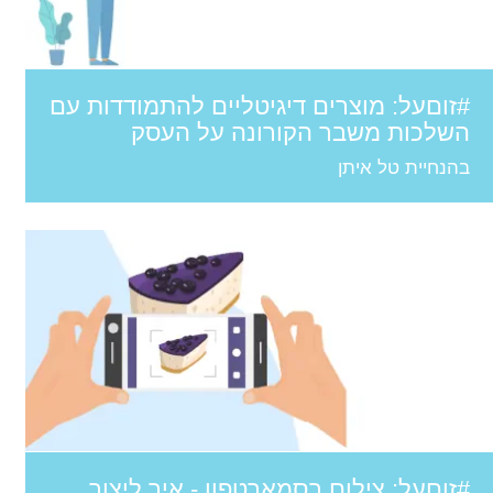
#זוםעל: מוצרים דיגיטליים להתמודדות עם
השלכות משבר הקורונה על העסק
בהנחיית טל איתן
#זוםעל: צילום בסמארטפון - איך ליצור