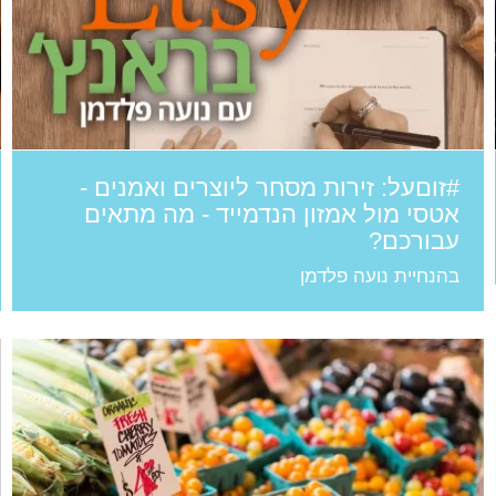
#זוםעל: זירות מסחר ליוצרים ואמנים -
אטסי מול אמזון הנדמייד - מה מתאים
עבורכם?
בהנחיית נועה פלדמן