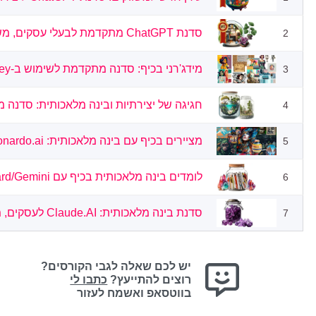
סדנת ChatGPT מתקדמת לבעלי עסקים, משווקים ויוצרי תוכן
2
מידג'רני בכיף: סדנה מתקדמת לשימוש ב-Midjourney לבעלי עסקים ויוצרים
3
חגיגה של יצירתיות ובינה מלאכותית: סדנה מתקדמת ב-tGPT
4
מציירים בכיף עם בינה מלאכותית: Leonardo.ai ממתחילים למתקדמים
5
לומדים בינה מלאכותית בכיף עם Google Bard/Gemini: ממתחילים למתקדמים
6
סדנת בינה מלאכותית: Claude.AI לעסקים, משווקים ומשתמשים מסחריים
7
יש לכם שאלה לגבי הקורסים?
רוצים להתייעץ?
כתבו לי
בווטסאפ ואשמח לעזור