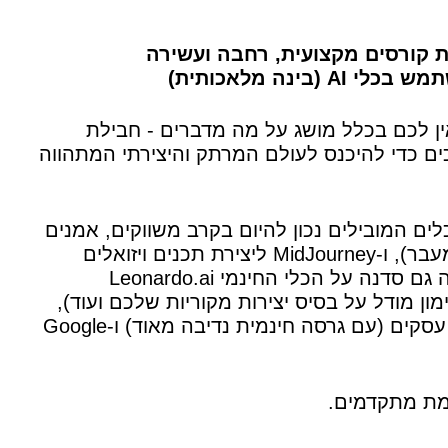
ינה מלאכותית)
A באופן קבוע, או שאין לכם בכלל מושג על מה מדברים - חבילת
ם כדי להיכנס לעולם המרתק והיצירתי המתהווה
ים המובילים נכון להיום בקרב משווקים, אמנים
ויוצרים - ChatGPT ליצירת תכנים שיווקיים (והרבה מעבר), ו-MidJourney ליצירת תכנים ויזואלים
(תמונות, איורים, ציורים ועוד). בנוסף, כוללת החבילה גם סדנה על הכלי החינמי Leonardo.ai
 מודל על בסיס יצירות מקוריות שלכם ועוד),
Calude שהוא כלי AI מעולה ושימושי במיוחד לבעלי עסקים (עם גרסה חינמית נדיבה מאוד) ו-Google
מת מתקדמים.