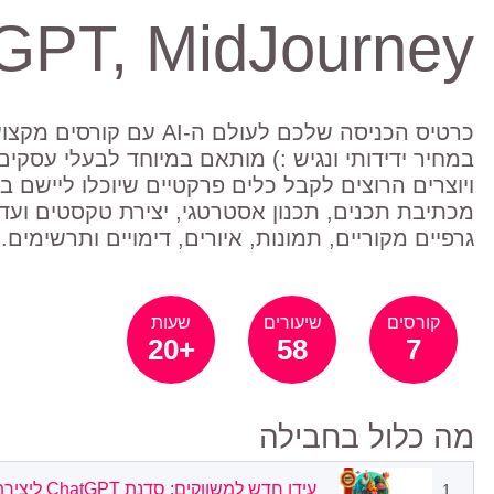
ChatGPT, MidJourney
כרטיס הכניסה שלכם לעולם ה-AI
במחיר ידידותי ונגיש :) מותאם במיוחד לבעלי עסקים
ויוצרים הרוצים לקבל כלים פרקטיים שיוכלו ליישם ב
מכתיבת תכנים, תכנון אסטרטגי, יצירת טקסטים ועד 
גרפיים מקוריים, תמונות, איורים, דימויים ותרשימים.
קורסים
שיעורים
שעות
20+
58
7
מה כלול בחבילה
עידן חדש למשווקים: סדנת ChatGPT ליצירת תוכן שיווקי ופרסומי / מתחילים
1