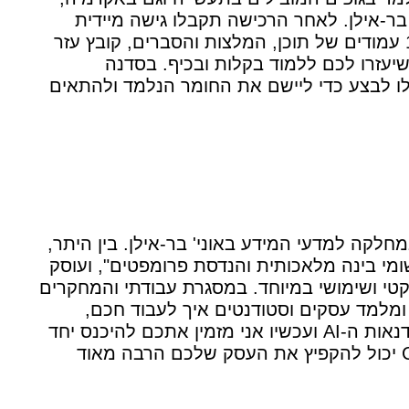
נה כמו NYU ואוניברסיטת בר-אילן. לאחר הרכישה תקבלו גישה מיידית
לצפייה בתכנים, חוברת לימוד עשירה הכוללת כ-180 עמודים של תוכן, המלצות והסברים, קובץ עזר
שיעזרו לכם ללמוד בקלות ובכיף. בסדנה
לו לבצע כדי ליישם את החומר הנלמד ולהתאים
מחלקה למדעי המידע באוני' בר-אילן. בין היתר,
ומי בינה מלאכותית והנדסת פרומפטים", ועוסק
טי ושימושי במיוחד. במסגרת עבודתי והמחקרים
 ומלמד עסקים וסטודנטים איך לעבוד חכם,
מדוייק ובכיף. אלפים רבים של אנשים כבר למדו בסדנאות ה-AI ועכשיו אני מזמין אתכם להיכנס יחד
איתי אל הג'ונגל המופלא הזה, ולהבין כיצד ChatGPT יכול להקפיץ את העסק שלכם הרבה מאוד