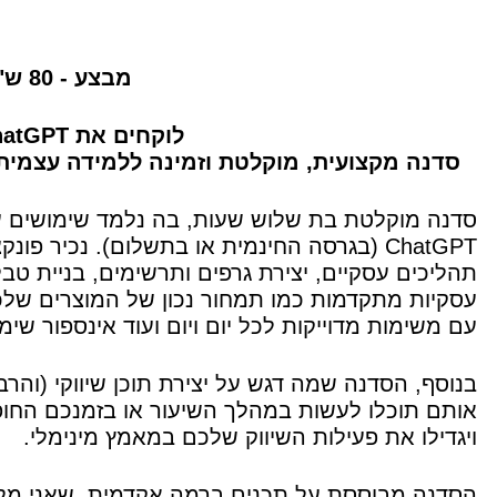
מבצע - 80 ש"ח בלבד 🔥
לוקחים את ChatGPT לרמה הבאה:
סדנה מקצועית, מוקלטת וזמינה ללמידה עצמית ללא ה
סדנה מוקלטת בת שלוש שעות, בה נלמד שימושים ע
ChatGPT (בגרסה החינמית או בתשלום). נכיר פ
תהליכים עסקיים, יצירת גרפים ותרשימים, בניית טב
עסקיות מתקדמות כמו תמחור נכון של המוצרים שלכם,
עם משימות מדוייקות לכל יום ויום ועוד אינספור שימו
בנוסף, הסדנה שמה דגש על יצירת תוכן שיווקי (והר
אותם תוכלו לעשות במהלך השיעור או בזמנכם החופ
ויגדילו את פעילות השיווק שלכם במאמץ מינימלי.
הסדנה מבוססת על תכנים ברמה אקדמית, שאני מלמ