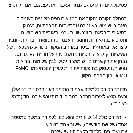
פסיכולוגיים - ותדעו גם לנתח ולאבחן את עצמכם, אם רק תרצו.
במהלך הקורס נחקור את המניעים הפסיכולוגיים העומדים
מאחורי שימוש באינטרנט וברשתות החברתיות, נעמיק
בתיאוריות קלאסיות ועכשוויות - כמו תאוריית השימושים
והסיפוקים, תאוריית ההנעה העצמית, והשוואה חברתית - ונבין
כיצד אלו באות לידי ביטוי במרחב המקוון. נתוודע להשפעות של
האישיות, קוגניציה והטיות מחשבתיות על חוויית האינטרנט,
נבחן את הקשרים בין שימוש דיגיטלי לבין שלומות ובריאות
נפשית, ונעסוק בתופעות ייחודיות לעידן הנוכחי כמו FoMO,
JoMO והון חברתי מקוון.
מדובר בקורס ללמידה עצמית הנלמד באוניברסיטת בר-אילן,
וכעת מוצע לציבור הרחב במחיר ידידותי ונגיש במיוחד ("דמי
רצינות").
📅 הקורס כולל 14 שיעורים והוא בנוי ללמידה במשך סמסטר
אחד (שלושה חודשים), שיעור אחד בשבוע.
עם זאת, ניתן ללמוד בקצב האישי שלכם.