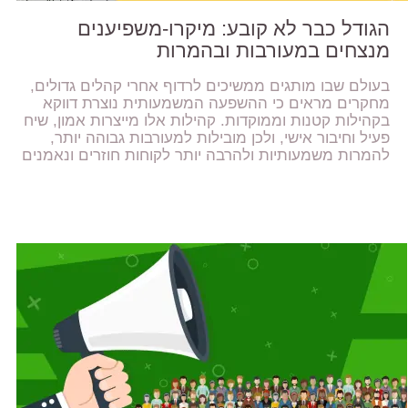
הגודל כבר לא קובע: מיקרו-משפיענים
מנצחים במעורבות ובהמרות
בעולם שבו מותגים ממשיכים לרדוף אחרי קהלים גדולים,
מחקרים מראים כי ההשפעה המשמעותית נוצרת דווקא
בקהילות קטנות וממוקדות. קהילות אלו מייצרות אמון, שיח
פעיל וחיבור אישי, ולכן מובילות למעורבות גבוהה יותר,
להמרות משמעותיות ולהרבה יותר לקוחות חוזרים ונאמנים