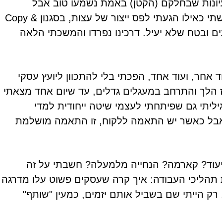
יונות שבחלקם (הקטן) באמת נשמעו טוב אבל
ברובם היו לגמרי מנותקים ממני והפעילות שלי. הרגשתי כאילו הגעתי לפס ייצור של עצות, בסגנון Copy &
 נעים ובטח שלא יעיל. דרכינו נפרדו והמשכתי הלאה
אחר, ועוד אחד, הפכתי בלי להתכוון ליועץ עסקי
ואז הלך והתרחב במעגלים גדלים, עד שיום אחד מצאתי
ליתי גם שפיתחתי לעצמי שיטה ייחודית למדי
 אבל כאשר יש התאמה ללקוח, זו התאמה מושלמת
 ייעוד? קארמה? הנחייה מלמעלה? חשבתי על זה
 תהליכי העבודה: איך קרה שעסקים פשוט עלו מדרגה
ק הייתי שם בשביל אותם יזמים, כמעין "שותף"