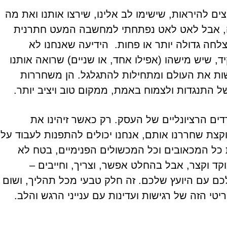
צים להיראות, שישימו לב אלינו, שירצו אותנו ואת מה
י זה, אבל לאט לאט נפתחתי למחשבה המעט חתרנית
צלחה גדולה יותר או פחות. הידיעה שאנחנו לא
ד, שיש מישהו (אפילו אחד, או שניים) שרואה אותנו
גשות את העולם ומתחילות להתגלגל. הן משחררות
 התנגדות ולצמוח באמת, ממקום טוב ויציב יותר.
דים הרציונליים של העסק. רק כאשר זיהינו את
קצת שחררנו אותם, אנחנו יכולים להתפנות לעבוד על
 כל המכאובים וכל המכשולים הפנימיים, בטח לא
ד וקצר, אבל בהחלט אפשר, וצריך, וחייבים –
לכם עם היועץ שלכם. זה חלק טבעי מכל תהליך, ושום
טי הזה של רגישות ועדינות עם ענייני הרגש והלב.