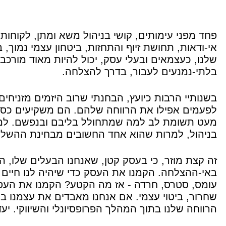
פחד מפני עימותים, קושי בניהול משא ומתן, לקוחות 
אי-ודאות, תחושת זיוף והתחזות, ביטחון עצמי נמוך,
שלנו, כעצמאים ובעלי עסק, יכול להיות מאוד מורכב
בלתי-נמנעים לעבור, בדרך להצלחה.
בשנותיי הרבות כיועץ, הבחנתי שרוב היזמים מזניח
לפעמים אפילו את הרווחה שלהם. הם משקיעים כספי
מעט תשומת לב למה שמתחולל בליבם ובנפשם. למע
בניהול, למרות שהוא אחד החשובים מבחינת ההשלכ
זה קצת מוזר, כי בעסק קטן, שאנחנו הבעלים שלו, ה
באי-ההצלחה. הקמנו את העסק כדי שיהיה לנו חיים נ
עומס, סטרס, חרדה - אז מה הקטע? הקמנו את העס
שחרור, ביטוי עצמי. אם אנחנו מאבדים את עצמנו 
הרווחה שלנו בתוך המהלך הפרופסיונלי והשיווקי. יע