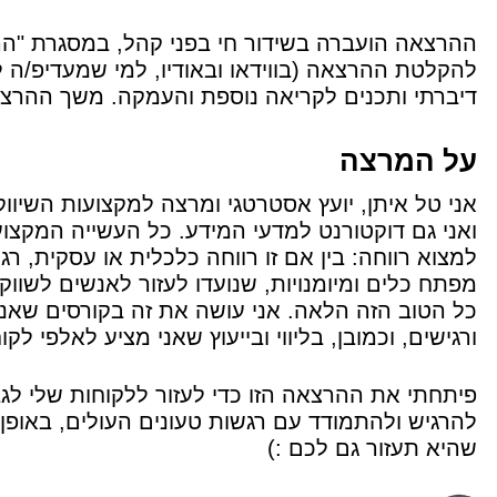
ההרצאה הועברה בשידור חי בפני קהל, במסגרת "ה
להקלטת ההרצאה (בווידאו ובאודיו, למי שמעדיפ/ה 
דיברתי ותכנים לקריאה נוספת והעמקה. משך ההרצאה: כ-70
על המרצה
אני טל איתן, יועץ אסטרטגי ומרצה למקצועות השיוו
ואני גם דוקטורנט למדעי המידע. כל העשייה המקצוע
למצוא רווחה: בין אם זו רווחה כלכלית או עסקית, רג
מפתח כלים ומיומנויות, שנועדו לעזור לאנשים לשוו
כל הטוב הזה הלאה. אני עושה את זה בקורסים שאני
ורגישים, וכמובן, בליווי ובייעוץ שאני מציע לאלפי ל
פיתחתי את ההרצאה הזו כדי לעזור ללקוחות שלי לג
להרגיש ולהתמודד עם רגשות טעונים העולים, באופן ב
שהיא תעזור גם לכם :)