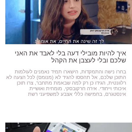
איך להיות מובילי דעה בלי לאבד את האני
שלכם ובלי לעצבן את הקהל
בחרו נישה והתמקדות, הישארו תמיד נאמנים לעולמות
התוכן שלכם, אל תהססו להגיד לא (מנומס) לכל הצעה לא
רלוונטית, הגידו כן רק למה שבאמת מתחבר, צרו תוכן
איכותי וייחודי. אירה חרקובסקי, מומחית ואושיית
אינסטגרם, בחמישה כללי אצבע למשפיעני רשת