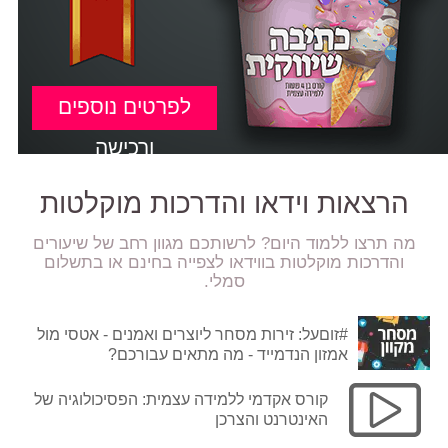
לפרטים נוספים
ורכישה
הרצאות וידאו והדרכות מוקלטות
מה תרצו ללמוד היום? לרשותכם מגוון רחב של שיעורים
והדרכות מוקלטות בווידאו לצפייה בחינם או בתשלום
סמלי.
#זוםעל: זירות מסחר ליוצרים ואמנים - אטסי מול
אמזון הנדמייד - מה מתאים עבורכם?
קורס אקדמי ללמידה עצמית: הפסיכולוגיה של
האינטרנט והצרכן