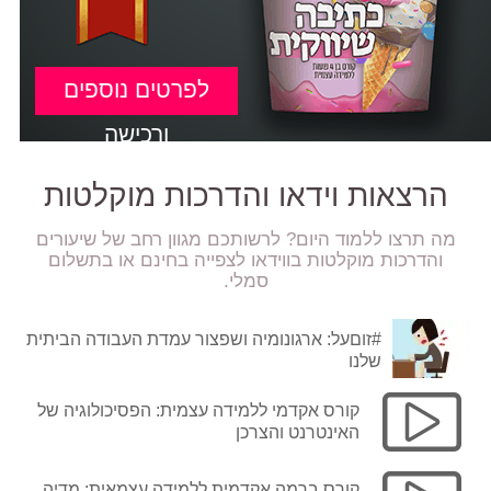
לפרטים נוספים
ורכישה
הרצאות וידאו והדרכות מוקלטות
מה תרצו ללמוד היום? לרשותכם מגוון רחב של שיעורים
והדרכות מוקלטות בווידאו לצפייה בחינם או בתשלום
סמלי.
#זוםעל: ארגונומיה ושפצור עמדת העבודה הביתית
שלנו
קורס אקדמי ללמידה עצמית: הפסיכולוגיה של
האינטרנט והצרכן
קורס ברמה אקדמית ללמידה עצמאית: מדיה