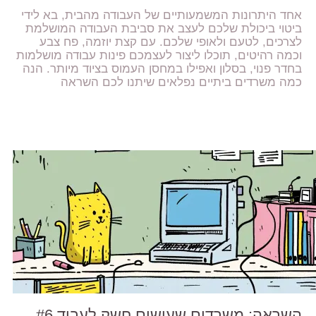
אחד היתרונות המשמעותיים של העבודה מהבית, בא לידי
ביטוי ביכולת שלכם לעצב את סביבת העבודה המושלמת
לצרכים, לטעם ולאופי שלכם. עם קצת יוזמה, פח צבע
וכמה רהיטים, תוכלו ליצור לעצמכם פינות עבודה מושלמות
בחדר פנוי, בסלון ואפילו במחסן העמוס בציוד מיותר. הנה
כמה משרדים ביתיים נפלאים שיתנו לכם השראה
השראה: משרדים שעושים חשק לעבוד #6