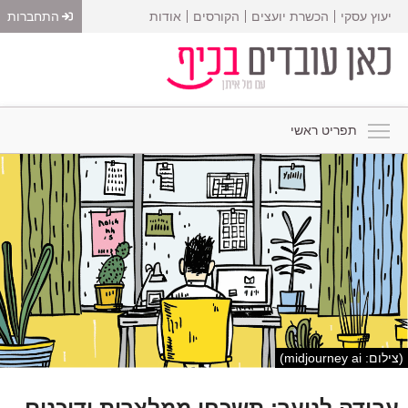
יעוץ עסקי
הכשרת יועצים
הקורסים
אודות
התחברות
תפריט ראשי
(צילום: midjourney ai)
עבודה לנוער: תשכחו ממלצרות ודוכנים