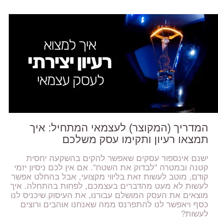
המדריך (המקוצר) לעצמאי המתחיל: איך
תמצאו רעיון ותקימו עסק משלכם
ישנם אינספור עסקים שאפשר להקים בהשקעה יחסית
קטנה ובמטרה "לבדוק את השטח". אם אין לכם ניסיון יזמי
קודם, מוטב לעשות זאת בליווי מקצועי, אבל בהחלט אפשר
לעשות לא מעט מהדברים בעצמכם, לפחות בהתחלה. איך
מוצאים את העסק המושלם עבורנו, את העיסוק שיכניס לנו
כסף ויאפשר לנו להתפרנס ממה שאנחנו אוהבים ורוצים
לעשות?