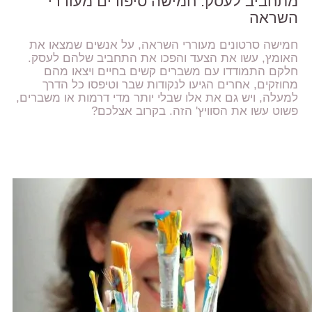
מתחביב לעסק: חמישה סיפורים מעוררי
השראה
חמישה סרטונים מעוררי השראה, על אנשים שמצאו את
האומץ, עשו את הצעד והפכו את התחביב שלהם לעסק.
חלקם התמודדו עם משברים קשים בחיים ויצאו מהם
מחוזקים, אחרים הגיעו לנקודות שבר וטיפסו כל הדרך
למעלה, ויש גם את אלו שבלי יותר מדי דרמות או משברים,
פשוט עשו את הסוויץ' הזה. בקרוב אצלכם?