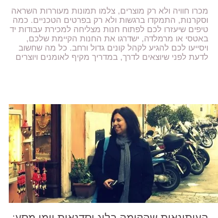
מכרו חוויה ולא רק מוצרים, צלמו תמונות מעוררות השראה
וסקרנות, התמקדו ברגשות ולא רק בפרטים הטכניים. כמה
טיפים שיעזרו לכם לפתוח חנות מצליחה למכירת עבודות יד
באטסי או מרמלדה, ישדרגו את החנות הקיימת שלכם,
ויסייעו לכם להגיע לקהל קונים גדול ורחב. כל מה שחשוב
לדעת לפני שיוצאים לדרך, במדריך מקיף לאומנים ויוצרים
העיתונאית שהקימה בלוג וסדנאות יומן מסע: