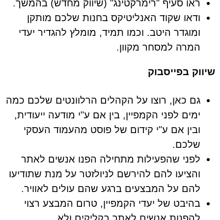
ראו סעיף "רימרקטינג" (שיווק מחדש) בהמשך.
ודאו שקוד האנליטיקס בחנות שלכם מותקן
ומוגדר היטב. וכמו תמיד, מומלץ להגדיר יעדי
המרה למסחר מקוון.
שיווק בפייסבוק
גם כאן, רוצו על הקהלים הרלוונטים שלכם כמה
ימים לפני הקמפיין, בין אם ע"י מודעה ייעודית,
ובין אם ע"י קידום של פוסט מהעמוד העסקי
שלכם.
לפני שהפעילות מתחילה הפנו אנשים לאתר
והציעו להם להירשם לניולזטר על מנת שתודיעו
להם על המבצעים ברגע שהם עולים לאוויר.
בהיבט של יעדי הקמפיין, טרום המבצע רצוי
להפנות אנשים לאתר בקליקים ולא