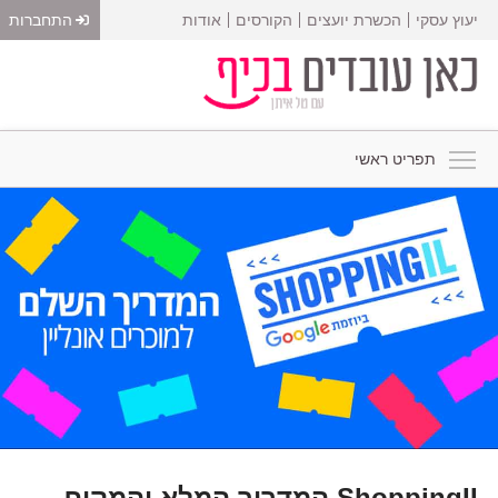
יעוץ עסקי
הכשרת יועצים
הקורסים
אודות
התחברות
תפריט ראשי
ShoppingIL המדריך המלא והמקיף