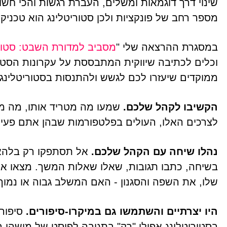
שינוי דרך דוגמאות ומשלים, העברת רגשות והכי חשו
מספר רחב של פונקציות ולכן סטוריטלינג הוא טכני
במסגרת ההרצאה שלי "
מסביב למדורת השבט: סטוריט
וכלים לכתיבה שיווקית המתבססת על עקרונות הסטור
ממוקדים שיעזרו לכם לגשש ולהתנסות בסטוריטלינג,
הקשיבו לקהל שלכם.
שמעו מה מטריד אותו, מה מע
לצרכים האלו, העולים בפלטפורמות שבהן אתם פעיל
נהלו שיחה עם הקהל שלכם.
אל תסתפקו רק בלהאזי
בשיחה, כתבו תגובות, שאלו שאלות המשך. מצאו א
שלו, את השפה והסגנון - האם המשלב גבוה או נמו
היו יצרתיים והשתמשו גם במיקרו-סיפורים.
סיפור
בסטוריטלינג אפילו "רק" בתגובה לפוסט של מישהו בפ