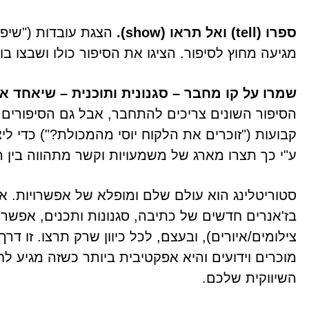
ספרו (tell) ואל תראו (show).
הצגת עובדות ("שיפו
מגיעה מחוץ לסיפור. הציגו את הסיפור כולו ושבצו בו את ה-show העובדתי 
שמרו על קו מחבר – סגנונית ותוכנית – שיאחד א
הסיפור השונים צריכים להתחבר, אבל גם הסיפורים 
קבועות ("זוכרים את הלקוח יוסי מהמכולת?") כדי לי
ע"י כך תצרו מארג של משמעויות וקשר מתהווה בין 
סטוריטלינג הוא עולם שלם ומופלא של אפשרויות. א
בז'אנרים חדשים של כתיבה, סגנונות ותכנים, אפשר לק
צילומים/איורים), ובעצם, לכל כיוון שרק תרצו. זו ד
מוכרים וידועים והיא אפקטיבית ביותר כשזה מגיע ל
השיווקית שלכם.