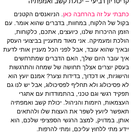
קריטריון רביעי – יכולת קשב ואמפתיה
כתבתי על זה בהרחבה כאן
. הניואנסים הקטנים
בקול של הלקוח, במחוות, בדברים שהוא אומר. עם
הזמן ההיכרות שלנו, כיועצים, אתכם, כלקוחות,
הולכת ומעמיקה. אני מאוד מתעניין בביצועי העסק
ובאיך שהוא עובד, אבל לפני הכל מעניין אותי לדעת
איך עובר היום שלך, האם הדברים שמתרחשים
בעסק יוצרים אצלך תחושה של שמחה והתרגשות
והישגיות, או דכדוך, בדידות וצער? אמנם יועץ הוא
לא פסיכולוג ולא תחליף לפסיכולוג, אבל יש לנו גם
תפקיד רגשי וגם טכני, בהתמודדות עם אתגרי
העצמאות, היזמות והניהול. יכולת קשב ואמפתיה
תאפשר ליועץ לשפר את העצות שלו ולהתאים
אותן, במדויק, למצב הרגשי הספציפי שלכם, הוא
יידע מתי ללחוץ עליכם, ומתי להרפות.