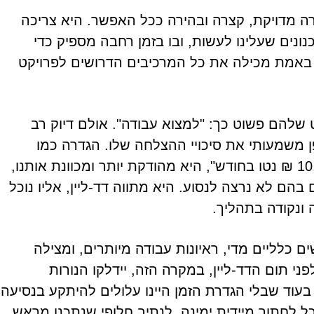
 מדויקת, קצרה ובהירה ככל האפשר. היא צריכה
נים שעלינו לעשות, ובו בזמן רחבה מספיק כדי
 באמת מכילה את כל המרכיבים הדרושים לפרויקט
שלהם פשוט כך: "למצוא עבודה". אולם דיוק רב
פן משמעותי את סיכויי ההצלחה שלו. הגדרה כמו
"למצוא בתוך חודשיים מקור פרנסה של לפחות 10,000 ₪ נטו בחודש", היא מהודקת יותר ומכוונת אותנו,
 בהם לא נרצה לנסוע. היא מתווה דד-ליין, אליו נוכל
 ונקודה בתהליך.
 כלליים מדי, ראיונות עבודה מיותרים, ומצילה
ני תום הדד-ליין, במקרה הזה, יידלקו הנורות
עוד שבלי הגדרת הזמן היינו עלולים להיתקע בנסיעה
ל לחתוך מיידית ימינה, לנתיב חלופי שנתכנן מראש.