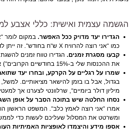
הגשמה עצמית ואישית: כללי אצבע למי
הגדירו יעד מדויק ככל האפשר.
במקום לומר "אנ
כמו "אני רוצה להרוויח X ש"ח בחודש". זה ייתן לדברים משמעות ברורה יותר ויהפוך אותם לבני השגה.
קבעו מסגרת זמנים.
הגדירו טווח זמנים להשגת 
את ההכנסות שלי ב-15% בחודשיים הקרובים") או ארוך ("לעשות רילוקיישן לקנדה בעוד 5 שנים").
שמרו על רגליים על הקרקע, ובחרו יעד שתוא
מיליון דולר ביומיים", שרלוונטי לצערנו אך למעטי
נסחו החלטה שיש בתוכה הסבר על אופן השג
אמרו "אני רוצה לאמץ כלב". המשפט הראשון הוא כ
ומשרטט את המסלול שעליכם לעשות כדי לממש א
אספו מידע והיצמדו לאופציות האמיתיות העו