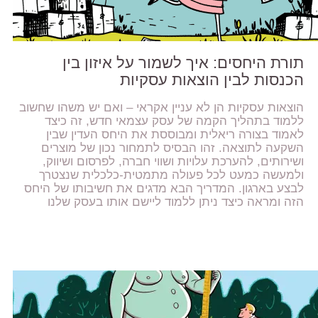
תורת היחסים: איך לשמור על איזון בין
הכנסות לבין הוצאות עסקיות
הוצאות עסקיות הן לא עניין אקראי – ואם יש משהו שחשוב
ללמוד בתהליך הקמה של עסק עצמאי חדש, זה כיצד
לאמוד בצורה ריאלית ומבוססת את היחס העדין שבין
השקעה לתוצאה. זהו הבסיס לתמחור נכון של מוצרים
ושירותים, להערכת עלויות ושווי חברה, לפרסום ושיווק,
ולמעשה כמעט לכל פעולה מתמטית-כלכלית שנצטרך
לבצע בארגון. המדריך הבא מדגים את חשיבותו של היחס
הזה ומראה כיצד ניתן ללמוד ליישם אותו בעסק שלנו