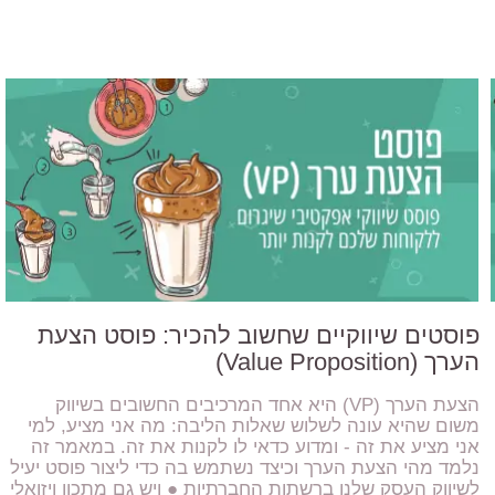
פוסטים שיווקיים שחשוב להכיר: פוסט הצעת
הערך (Value Proposition)
הצעת הערך (VP) היא אחד המרכיבים החשובים בשיווק
משום שהיא עונה לשלוש שאלות הליבה: מה אני מציע, למי
אני מציע את זה - ומדוע כדאי לו לקנות את זה. במאמר זה
נלמד מהי הצעת הערך וכיצד נשתמש בה כדי ליצור פוסט יעיל
לשיווק העסק שלנו ברשתות החברתיות ● ויש גם מתכון ויזואלי