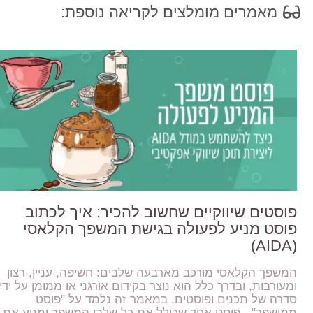
מאמרים מומלצים לקריאה נוספת:
פוסטים שיווקיים שחשוב להכיר: איך לכתוב
פוסט מניע לפעולה בגישת המשפך הקלאסי
(AIDA)
המשפך הקלאסי מורכב מארבעה שלבים: חשיפה, עניין, רצון
ומעורבות, ובדרך כלל הוא נוצר בקידום אורגני או ממומן על ידי
סדרה של תכנים ופוסטים. במאמר זה נלמד על "פוסט
ממושפך" - פוסט אחד שכולל את כל שלבי המשפך ומניע את