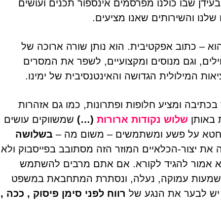
עידן שבו כולנו מפרסמים אינספור תכנים ועושים
לנו והשירותים שאנו מציעים.
וא – כתוב אפקטיבית. הוא נותן שורה ארוכה של
לים, וגם מנוסים ומקצועיים, לשפר את המסרים
ות המילולית הגדושה והאינטנסיבית של ימינו.
בכתיבה ומציע חלופות ופתרונות, כמו גם אזהרות
 באותן
שלוש נקודות ארורות
(…)
שמשווקים עושים
מחי
ים חטא על פשע ומשתמשים – משום מה –
בשלושה
את יצור-הכלאיים המוזר הזה מסתובב בפייסבוק ולא
הוא אמור להגיד לקורא. אם אתם מרבים להשתמש
ו משמעות עמוקה, נעלה, ונסתרת המתחבאת במשפט
 יש לבער את הנגע של
רווח לפני סימן פיסוק , ככה ,