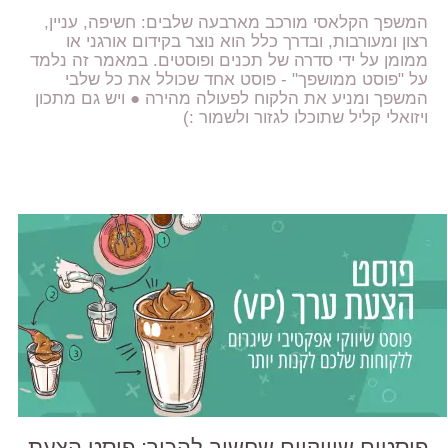
המשפך הקלאסי מורכב מארבעה שלבים: חשיפה, עניין,
רצון ומעורבות, ובדרך כלל הוא נוצר בקידום אורגני או
ממומן על ידי סדרה של תכנים ופוסטים. במאמר זה נלמד
על "פוסט ממושפך" - פוסט אחד שכולל את כל שלבי
המשפך ומניע את הלקוח לפעולה מהירה ● ויש גם מתכון
ויזואלי קליל שתוכלו לגזור ולשמור :)
פוסטים שיווקיים שחשוב להכיר: פוסט הצעת