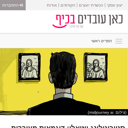
יעוץ עסקי
הכשרת יועצים
הקורסים
אודות
התחברות
תפריט ראשי
(צילום: midjourney ai)
סטוריטלינג ויזואלי: דוגמאות מעוררות