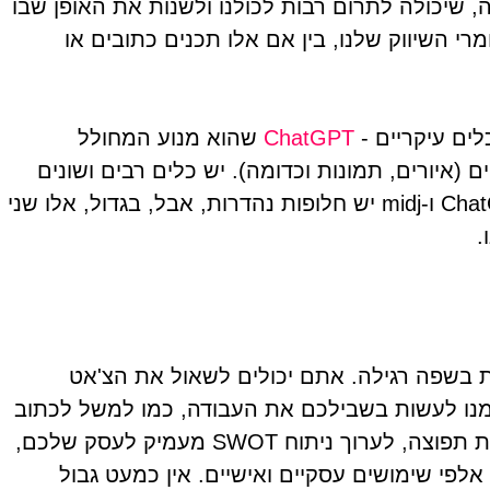
שיכולה לתרום רבות לכולנו ולשנות את האופן שבו
רי השיווק שלנו, בין אם אלו תכנים כתובים או
ים עיקריים -
ChatGPT
שהוא מנוע המחולל
 (איורים, תמונות וכדומה). יש כלים רבים ושונים
(כולל כלים ליצירת סרטונים, מוזיקה ועוד) ולצד ChatGPT ו-midj יש חלופות נהדרות, אבל, בגדול, אלו שני
.
 בשפה רגילה. אתם יכולים לשאול את הצ'אט
מנו לעשות בשבילכם את העבודה, כמו למשל לכתוב
פוסט שיווקי לפייסבוק, לבנות חמישה דיוורים ברשימת תפוצה, לערוך ניתוח SWOT מעמיק לעסק שלכם,
 אלפי שימושים עסקיים ואישיים. אין כמעט גבול