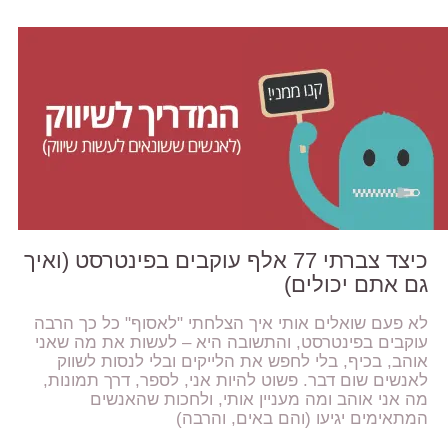
כיצד צברתי 77 אלף עוקבים בפינטרסט (ואיך
גם אתם יכולים)
לא פעם שואלים אותי איך הצלחתי "לאסוף" כל כך הרבה
עוקבים בפינטרסט, והתשובה היא – לעשות את מה שאני
אוהב, בכיף, בלי לחפש את הלייקים ובלי לנסות לשווק
לאנשים שום דבר. פשוט להיות אני, לספר, דרך תמונות,
מה אני אוהב ומה מעניין אותי, ולחכות שהאנשים
המתאימים יגיעו (והם באים, והרבה)