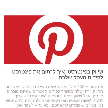
שיווק בפינטרסט: איך לרתום את פינטרסט
לקידום העסק שלכם
עם יותר מ-100 מיליון משתמשים פעילים בחודש, פינטרסט
מהווה זירה יעילה במיוחד לקידום המוצרים שאתם מוכרים
אונליין. אבל שיווק בפינטרסט אינו "שגר ושכח" – צריך
לדעת לעשות אופטימיזציה לטקסטים ולתמונות, להשתמש
נכון בכלים שעומדים לרשותכם, ובעיקר – לשפר את