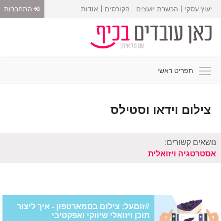
יעוץ עסקי
הכשרת יועצים
הקורסים
אודות
התחברות
תפריט ראשי
צילום וידאו וסטילס
נושאים קשורים:
אסטרטגיה ויזואלית
#זוםעל: צילום בסמארטפון - איך ליצור
תוכן ויזואלי שיווקי ואפקטיבי