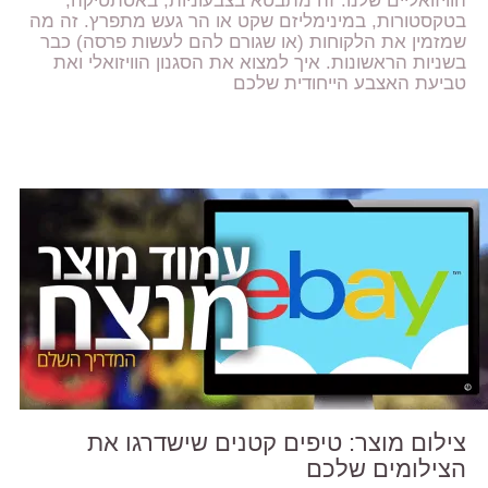
הוויזואליים שלנו. זה מתבטא בצבעוניות, באסתטיקה,
בטקסטורות, במינימליזם שקט או הר געש מתפרץ. זה מה
שמזמין את הלקוחות (או שגורם להם לעשות פרסה) כבר
בשניות הראשונות. איך למצוא את הסגנון הוויזואלי ואת
טביעת האצבע הייחודית שלכם
צילום מוצר: טיפים קטנים שישדרגו את
הצילומים שלכם