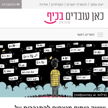
יעוץ עסקי
הכשרת יועצים
הקורסים
אודות
התחברות
תפריט ראשי
(צילום: midjourney ai)
שישה טיפים מנצחים להתגברות על