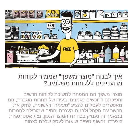
איך לבנות "מוצר משפך" שממיר לקוחות
מתעניינים ללקוחות משלמים?
מוצרי משפך הם המפתח למשיכת לקוחות חדשים
והפיכתם לרוכשים נאמנים. בעידן של תחרות מוגברת, הם
מאפשרים לעסקים להציע "טעימה" ראשונית, לחזק את
הקשר עם הקהל ולבנות מערכת יחסים שמובילה להמרות.
במאמר זה נעמיק בבחירת המוצר הנכון, נציג אסטרטגיות
ליצירתו ונחשוף טיפים שיעזרו לעסק שלכם לצמוח