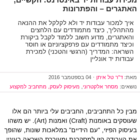
האתגרים – והפתרונות
איך למכור עבודות יד ולא לקלקל את ההנאה
מהתהליך, כיצד מתמודדים עם הלחצים
והאתגרים, מדוע חשוב ללמוד לקבל ביקורת
וכיצד מתמודדים עם פרפקציוניזם או חוסר
השראה: המדריך (הרגשי והטכני) למכירת
עבודות יד אונליין
מאת:
ד"ר טל איתן
·
04 בספטמבר 2016
נושאים:
מסחר אלקטרוני
,
מעיסוק לעסק, מתחביב למקצוע
מבין כל התחביבים, החביבים עלי ביותר הם אלו
שעוסקים באומנות (Craft) ואמנות (Art). יש משהו
בעיסוק הפיזי, "עם הידיים" במלאכות שונות, שהופך
את העבודה הזו למסקרנת ומעוררת השראה בעיניי.