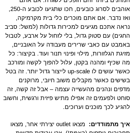
המהנים ביותר והם הופכים לשגרה. אם אתם
אוהבים לסרוג כובעים, חכו שתגיעו לכובע ה-250,
ואז נדבר. אם אתם מוכרים כלי בית מקרמיקה,
נראה אתכם מגיעים למכירות גדולות (למשל: סביב
החגים) עם סטוק גדול, בלי לזחול על ארבע, לטבול
באמבט עם כאבי שרירים מעבודה על האובניים,
מזיגת הגלזורות, מילוי ופינוי תנור ועוד. בקיצור: כל
מה שכיף ומהנה בקטן, עלול להפוך לקשה ומורכב
כאשר עושים לו up-scale לייצור גדול יותר. זה בטל
בשישים כאשר מקבלים משוב חיובי, מרוקנים
מדפים ונהנים מהעשייה עצמה – אבל זה קשה, זה
סוחט ולפעמים זה אפילו מתיש פיזית ורגשית, וחשוב
להגיע לכך מוכנים וערוכים.
איך מתמודדים:
מצאו outlet יצירתי אחר, מצאו