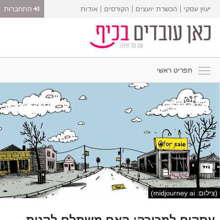
יעוץ עסקי
הכשרת יועצים
הקורסים
אודות
התחברות
תפריט ראשי
(צילום: midjourney ai)
עסקים למכירה: האם משתלם לקנות