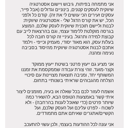
אני מתמחה בפיתוח, גיבוש ויישום אסטרטגיה
שיווקית לעסקים קטנים, בינוניים וגדולים (אבל פייר,
עסקים זעירים הכי עושים לי את זה). קודם כל ולפני
הכל, יש את קורס הדגל שלי - אסטרטגיה שיווקית:
לבנות וליישם תוכנית שיווקית לעסק שלכם, המוצע
בגרסה מוקלטת ללימוד עצמי, וגם בהרצאות לייב עם
קבוצת למידה ותרגול. בעיניי זה קורס חובה לכל
בעל/ת עסק, הוא מאוד יסודי, מעמיק וכייפי - וילמד
אתכם לבנות אסטרטגיה שיווקית מהיסוד בסביבה
נעימה ומהנה.
אני מציע גם ייעוץ פרטני בשיטת ייעוץ ממוקד
וקצר-מועד. זוהי צורת עבודה שממקסמת את זמננו
המשותף יחד, ומניבה תוצאות מצויינות עם סיכויי
הצלחה מהגבוהים שראיתי בשנותיי בתחום.
אשמח לעזור לכם בכל שאלה או בעיה, מוזמנים ליצור
איתי קשר באמצעות הטופס הבא, להשאיר כמה
שיותר פרטים (כדי שאוכל לענות בהרחבה) - ולא
לשכוח - לפרט עליכם ועל העסק שלכם, ועל
הקשיים/אתגרים שאיתם אתם מתמודדים.
אני עונה לכל ההודעות בעצמי, ולכן עשוי להתעכב