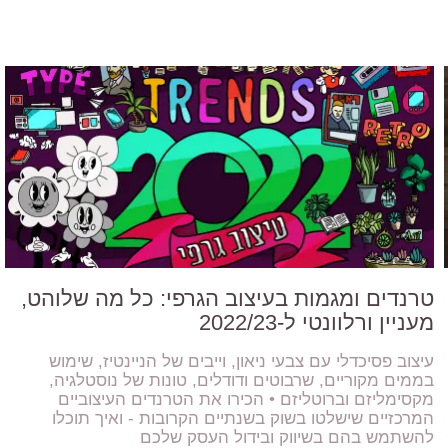
טרנדים ומגמות בעיצוב הגרפי: כל מה שלוהט,
מעניין ורלוונטי ל-2022/23
עיצוב פסיכדלי עם צבעי ניאון, וייבים של הניינטיז, שימוש
בממים מקוריים, שרבוטים ודודלים, טונות של נוסטלגיה,
מקסימליזם וברוטליזם • הכירו את הטרנדים העיצוביים
המרכזיים שישלטו בשוק בשנתיים הקרובות - ואיך תוכלו
להשתמש בהם בשיווק ובידול העסק שלכם