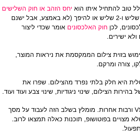
לל טוב להתחיל איתו הוא
יחס הזהב או חוק השלישים
של הקומפוזיציה, כלומר חלוקת המלבן הצילומי היא שליש ו-2 שליש או להיפך (לא באמצע, אבל ישנם
כסונים, לכן
חוק האלכסונים
אומר שכדי ליצור
ולא ישירים.
מוש בזוית צילום הממקסמת את ניראות המוצר,
קו, צורה ומרקם.
טלית היא חלק בלתי נפרד מהצילום. שפרו את
הירות הצילום, שינוי ניגודיות, שינוי צבע ועוד ועוד.
ישנן אפליקציות כמו VSCO, Photo Editor, Snapseed ורבות אחרות. מומלץ בשלב הזה לעבוד על מסך
 מצויים בפוטושופ, תוכנות כאלה תמצאו לרוב.