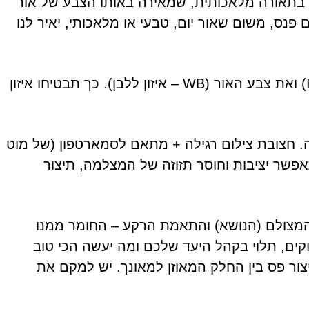
 בתאורה מלאכותית, שמאירה באותו הצבע של אור
סתם פנס, משום שאור יום, טבעי או מלאכותי, יאיר לנו
ברוב המצלמות אפשר לכוון את רגישות החיישן (ISO) ואת צבע האור (WB – איזון ללבן). כך תבטיחו איזון
. חצובת צילום רגילה + מתאם לסמארטפון (של מוט
פשר יציבות וחוסר תזוזה של המצלמה, תיצור
המצולם (הנושא) והתאמת הרקע – החומר ממנו
חוקים, תלוי בקהל היעד שלכם ומה יעשה הכי טוב
ור פס בין החלק המאוזן למאונך. יש למקם את