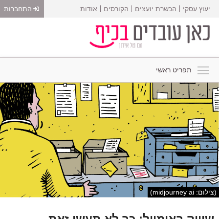
יעוץ עסקי
הכשרת יועצים
הקורסים
אודות
התחברות
תפריט ראשי
(צילום: midjourney ai)
שיווק באימייל: כך לא תעשו זאת