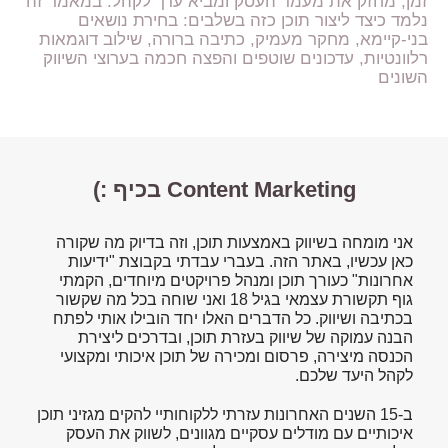
זמן, מחזק את מעמד העסק ומביא ערך לקהל. במאמר זה
נלמד כיצד ליצור תוכן כזה בשלבים: בחירת נושאים
בני-קיימא, מחקר מעמיק, כתיבה ברורה, שילוב דוגמאות
רלוונטיות, עדכונים שוטפים והפצה חכמה בערוצי השיווק
השונים
Content Marketing בכיף :)
אני מומחה בשיווק באמצעות תוכן, וזה בדיוק מה שקורה
כאן עכשיו, באתר הזה. בעברי עבדתי בקבוצת "ידיעות
אחרונות" כעורך תוכן ומנהל פרויקטים מיוחדים, הקמתי
גוף תקשורת עצמאי בגיל 18 ואני שוחה בכל מה שקשור
בכתיבה ושיווק. כל הדברים האלו יחד הובילו אותי לפתח
הבנה עמוקה של שיווק בעזרת תוכן, ובדרכים ליצירת
הכנסה מיצירה, פרסום ומכירה של תוכן איכותי ומקצועי
לקהל היעד שלכם.
ב-15 השנים האחרונות עזרתי ללקוחותיי להקים מגזיני תוכן
איכותיים עם מודלים עסקיים מגוונים, לשווק את העסק