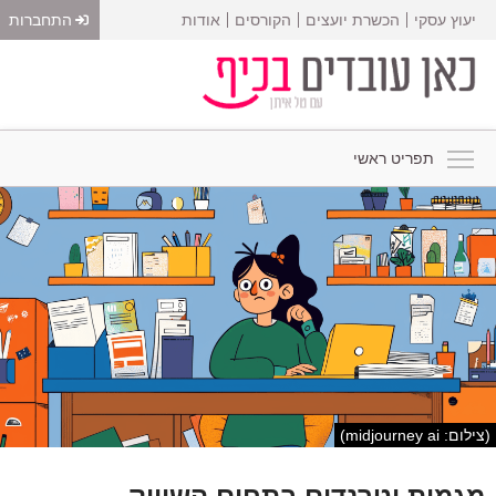
יעוץ עסקי
הכשרת יועצים
הקורסים
אודות
התחברות
תפריט ראשי
(צילום: midjourney ai)
מגמות וטרנדים בתחום השיווק