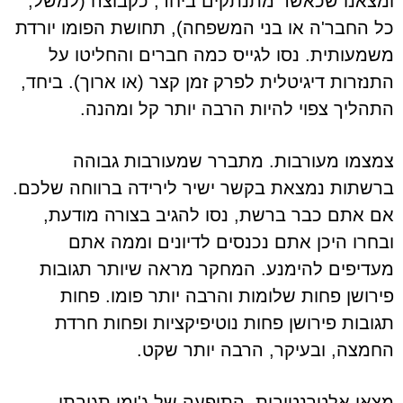
ומצאנו שכאשר מתנתקים ביחד, כקבוצה (למשל,
כל החבר'ה או בני המשפחה), תחושת הפומו יורדת
משמעותית. נסו לגייס כמה חברים והחליטו על
התנזרות דיגיטלית לפרק זמן קצר (או ארוך). ביחד,
התהליך צפוי להיות הרבה יותר קל ומהנה.
צמצמו מעורבות. מתברר שמעורבות גבוהה
ברשתות נמצאת בקשר ישיר לירידה ברווחה שלכם.
אם אתם כבר ברשת, נסו להגיב בצורה מודעת,
ובחרו היכן אתם נכנסים לדיונים וממה אתם
מעדיפים להימנע. המחקר מראה שיותר תגובות
פירושן פחות שלומות והרבה יותר פומו. פחות
תגובות פירושן פחות נוטיפיקציות ופחות חרדת
החמצה, ובעיקר, הרבה יותר שקט.
מצאו אלטרנטיבות. התופעה של ג'ומו תגובתי