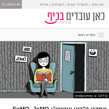
יעוץ עסקי
הכשרת יועצים
הקורסים
אודות
התחברות
תפריט ראשי
(צילום: midjourney ai)
אפקט ה"כאן ועכשיו": FoMO, JoMO