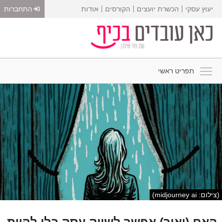
יעוץ עסקי
הכשרת יועצים
הקורסים
אודות
התחברות
תפריט ראשי
(צילום: midjourney ai)
האם (ואיך) אפשר לשווק עסק בלי להיות