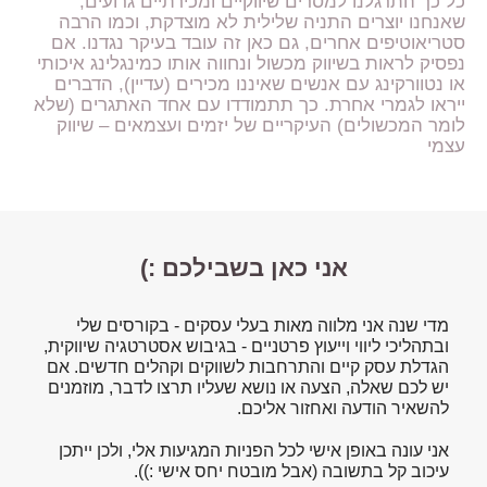
כל כך התרגלנו למסרים שיווקיים ומכירתיים גרועים,
שאנחנו יוצרים התניה שלילית לא מוצדקת, וכמו הרבה
סטריאוטיפים אחרים, גם כאן זה עובד בעיקר נגדנו. אם
נפסיק לראות בשיווק מכשול ונחווה אותו כמינגלינג איכותי
או נטוורקינג עם אנשים שאיננו מכירים (עדיין), הדברים
ייראו לגמרי אחרת. כך תתמודדו עם אחד האתגרים (שלא
לומר המכשולים) העיקריים של יזמים ועצמאים – שיווק
עצמי
אני כאן בשבילכם :)
מדי שנה אני מלווה מאות בעלי עסקים - בקורסים שלי
ובתהליכי ליווי וייעוץ פרטניים - בגיבוש אסטרטגיה שיווקית,
הגדלת עסק קיים והתרחבות לשווקים וקהלים חדשים. אם
יש לכם שאלה, הצעה או נושא שעליו תרצו לדבר, מוזמנים
להשאיר הודעה ואחזור אליכם.
אני עונה באופן אישי לכל הפניות המגיעות אלי, ולכן ייתכן
עיכוב קל בתשובה (אבל מובטח יחס אישי :)).