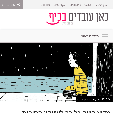
יעוץ עסקי
הכשרת יועצים
הקורסים
אודות
התחברות
תפריט ראשי
(צילום: midjourney ai)
מדוע קשה כל כך לשווק? הסיבות,