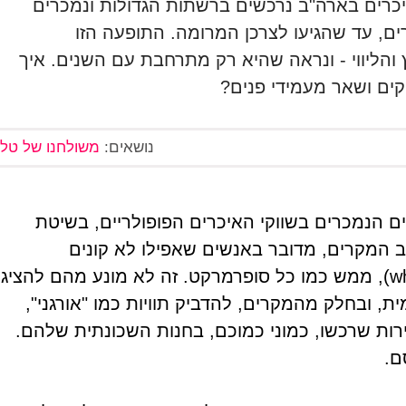
ם בשווקי איכרים בארה"ב נרכשים ברשתות הגדולות ונמכרים
רים, עד שהגיעו לצרכן המרומה. התופעה הזו
 והליווי - ונראה שהיא רק מתרחבת עם השנים. איך
ים ושאר מעמידי פנים?
נושאים:
משולחנו של טל
ות, בארצות-הברית כ-75% מהמוצרים הנמכרים בשווקי האיכרים הפופולריים, בשיטת
ב המקרים, מדובר באנשים שאפילו לא קונים
מהחקלאים עצמם, אלא מחברות הפצה (wholesalers), ממש כמו כל סופרמרקט. זה לא מונע מהם להציג
 ובחלק מהמקרים, להדביק תוויות כמו "אורגני",
פירות שרכשו, כמוני כמוכם, בחנות השכונתית שלהם.
ם.