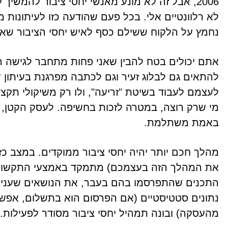
2006, אבל זה לא מונע מאנשי יחסי ציבור להמשי
לא רלוונטיים אלי. בכל פעם שהודעה כזו לעיתונות מג
נחמץ על הלקוח ששילם כסף לאיש יחסי הציבור שאפי
אתם יכולים בטח להבין שאני פחות מתחבר לגישה הז
להתאים גם לבלוג זעיר וגם לכתבה מפרגנת בעיתון 
לעצמם לעבוד בשיטת "זריעה", ולו רק משיקולי תקצי
מי שרק רוצה, במטרה לזכות בחשיפה. לעסק הקטן, ז
באמת משתלמת.
מהלך חכם יותר יהיה יחסי ציבור ממוקדים. במצב כז
את המהלך הזה בעצמכם) מתמקד באמצעי התקשורת 
התכנים שהתפרסמו בהם בעבר, את הנושאים שעניינו 
נתונים סטטיסטיים (אם הפרסום הוא בתשלום, אפשר
מהעסקה) ובונה תמהיל יחסי ציבור מסודר לפעילות. 