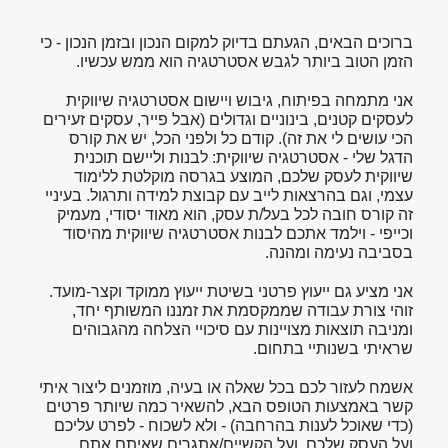
ברוכים הבאים, הגעתם בדיוק למקום הנכון ובזמן הנכון - כי
הזמן הטוב ביותר לגבש אסטרטגיה הוא ממש עכשיו.
אני מתמחה בפיתוח, גיבוש ויישום אסטרטגיה שיווקית
לעסקים קטנים, בינוניים וגדולים (אבל פייר, עסקים זעירים
הכי עושים לי את זה). קודם כל ולפני הכל, יש את קורס
הדגל שלי - אסטרטגיה שיווקית: לבנות וליישם תוכנית
שיווקית לעסק שלכם, המוצע בגרסה מוקלטת ללימוד
עצמי, וגם בהרצאות לייב עם קבוצת למידה ותרגול. בעיניי
זה קורס חובה לכל בעל/ת עסק, הוא מאוד יסודי, מעמיק
וכייפי - וילמד אתכם לבנות אסטרטגיה שיווקית מהיסוד
בסביבה נעימה ומהנה.
אני מציע גם ייעוץ פרטני בשיטת ייעוץ ממוקד וקצר-מועד.
זוהי צורת עבודה שממקסמת את זמננו המשותף יחד,
ומניבה תוצאות מצויינות עם סיכויי הצלחה מהגבוהים
שראיתי בשנותיי בתחום.
אשמח לעזור לכם בכל שאלה או בעיה, מוזמנים ליצור איתי
קשר באמצעות הטופס הבא, להשאיר כמה שיותר פרטים
(כדי שאוכל לענות בהרחבה) - ולא לשכוח - לפרט עליכם
ועל העסק שלכם, ועל הקשיים/אתגרים שאיתם אתם