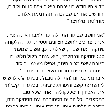
מדוע היו חודשים שבהם היא הוצפה פניות ולידים,
וחודשים אחרים שבהם הייתה דממת אלחוט
מוחלטת ומלחיצה?
"אני חושב שבתור התחלה, כדי לאבחן את העניין,
אנחנו צריכים לחשב חציונים וסטיית תקן". הלקוחה
שתקה. "את שם?", שאלתי. "כן, פשוט שמעתי
סטטיסטיקה ונבהלתי", היא ענתה בקול חלוש. זו
תגובה שאני מכיר היטב, אפילו מעצמי. ביסודי
הייתה לי שרשרת חוויות מעצבת. בכיתה ב'
אובחנתי כמחונן (התחלה טובה). בכיתה ג' גילו שיש
לי הפרעת קשב והיפראקטיביות, ובכיתה ד' קיבלתי
את האבחון "דיסקלקוליה". אחד שלא טוב
במספרים. כל החיים הסתובבתי עם הסטיקר הזה,
מספרים הלחיצו אותי, הטרידו אותי, וניסיתי להמנע