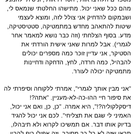
מהם ככל שאני יכול. מתישהו החלטתי שנמאס לי,
ושבמקום להדחיק אני צולל לזה, ומוצא לעצמי
שיטות להתאהב מחדש במתמטיקה, סטטיסטיקה,
מדע. בסוף הצלחתי (וזה כבר נושא למאמר אחר
לגמרי). אבל למרות שאני אישית הורדתי את
הסטיקר, אני עדיין זוכר כמה מספרים יכולים
להבהיל, כמה חרדה, לחץ, הדחקה ודחיינות
מתמטיקה יכולה לעורר.
"אני מבין אותך לגמרי", אמרתי ללקוחה וסיפרתי לה
את סיפור חיי ההו-כה-לא-מעניין. "אתה?!
דיסקלקוליה?!", היא אמרה. "כן, כן, ואם אני יכול,
האמיני לי שגם את תצליחי". לכם אני יכול להגיד
בדיוק אותו דבר. אם תמשיכו לקרוא ולא תיבהלו,
תראו שזה לא כל כך מסובך, וזה אפילו כיף להבין