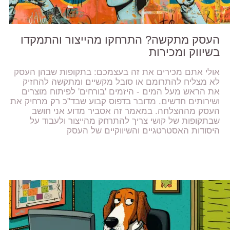
העסק מתקשה? התרחקו מהייצור והתמקדו
בשיווק ומכירות
אולי אתם מכירים את זה בעצמכם: בתקופות שבהן העסק
לא מצליח להתרומם או סובל מקשיים ומתקשה להחזיק
את הראש מעל המים - היזמים 'בורחים' לפיתוח מוצרים
ושירותים חדשים. מדובר בדפוס קבוע שבד"כ רק מרחיק את
העסק מההצלחה. במאמר זה אסביר מדוע אני חושב
שבתקופות של קושי צריך להתרחק מהייצור ולעבוד על
היסודות האסטרטגיים והשיווקיים של העסק