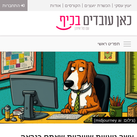
יעוץ עסקי
הכשרת יועצים
הקורסים
אודות
התחברות
תפריט ראשי
(צילום: midjourney ai)
עשר טעויות שיווקיות שאתם כנראה