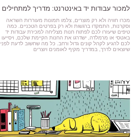
למכור עבודות יד באינטרנט: מדריך למתחילים
מכרו חוויה ולא רק מוצרים, צלמו תמונות מעוררות השראה
וסקרנות, התמקדו ברגשות ולא רק בפרטים הטכניים. כמה
טיפים שיעזרו לכם לפתוח חנות מצליחה למכירת עבודות יד
באטסי או מרמלדה, ישדרגו את החנות הקיימת שלכם, ויסייעו
לכם להגיע לקהל קונים גדול ורחב. כל מה שחשוב לדעת לפני
שיוצאים לדרך, במדריך מקיף לאומנים ויוצרים