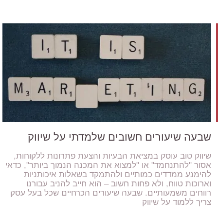
שבעה שיעורים חשובים שלמדתי על שיווק
שיווק טוב עוסק במציאת הבעיות והצעת פתרונות ללקוחות,
אסור "להתנחמד" או "למצוא את המכנה הנמוך ביותר", כדאי
להימנע ממדדים כמותיים ולהתמקד בשאלות איכותניות
וארוכות טווח, ולא פחות חשוב – הוא חייב להניב עבורנו
רווחים משמעותיים. שבעה שיעורים הכרחיים שכל בעל עסק
צריך ללמוד על שיווק