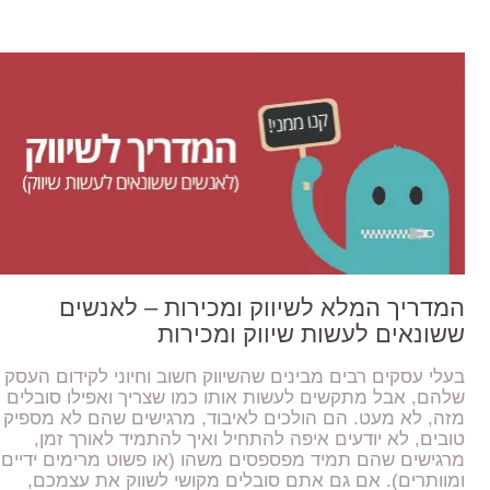
המדריך המלא לשיווק ומכירות – לאנשים
ששונאים לעשות שיווק ומכירות
בעלי עסקים רבים מבינים שהשיווק חשוב וחיוני לקידום העסק
שלהם, אבל מתקשים לעשות אותו כמו שצריך ואפילו סובלים
מזה, לא מעט. הם הולכים לאיבוד, מרגישים שהם לא מספיק
טובים, לא יודעים איפה להתחיל ואיך להתמיד לאורך זמן,
מרגישים שהם תמיד מפספסים משהו (או פשוט מרימים ידיים
ומוותרים). אם גם אתם סובלים מקושי לשווק את עצמכם,