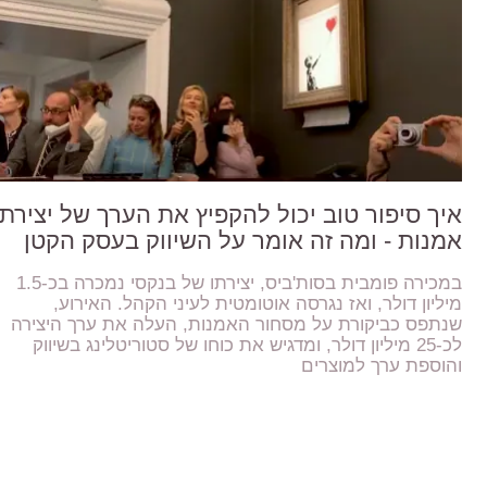
איך סיפור טוב יכול להקפיץ את הערך של יצירת
אמנות - ומה זה אומר על השיווק בעסק הקטן
במכירה פומבית בסות'ביס, יצירתו של בנקסי נמכרה בכ-1.5
מיליון דולר, ואז נגרסה אוטומטית לעיני הקהל. האירוע,
שנתפס כביקורת על מסחור האמנות, העלה את ערך היצירה
לכ-25 מיליון דולר, ומדגיש את כוחו של סטוריטלינג בשיווק
והוספת ערך למוצרים