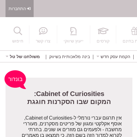
התחברות
חיפוש
 בחינם
קורסים
ייעוץ שיווקי
צרו קשר
חיפוש
הקמת עסק חדש
בינה מלאכותית בשיווק
משולחנו של טל
Cabinet of Curiosities:
בונז'ור
המקום שבו הסקרנות חוגגת
אין תרגום עברי נורמלי ל-Cabinet of Curiosities,
אוסף אקלקטי ומגוון של פריטים מסקרנים, מעוררי
מחשבה - ולפעמים גם מוזרים או שונים. בחרתי
לקרוא למדור הזה בשם הזה, כי תמצאו בו מאמרים