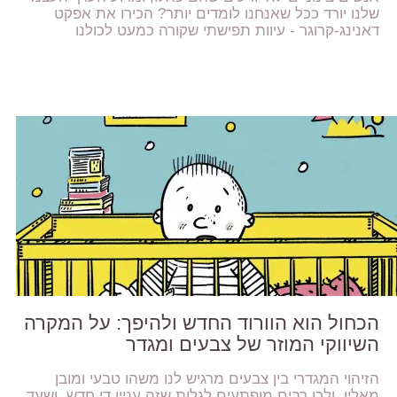
שלנו יורד ככל שאנחנו לומדים יותר? הכירו את אפקט
דאנינג-קרוגר - עיוות תפישתי שקורה כמעט לכולנו
הכחול הוא הוורוד החדש ולהיפך: על המקרה
השיווקי המוזר של צבעים ומגדר
הזיהוי המגדרי בין צבעים מרגיש לנו משהו טבעי ומובן
מאליו, ולכן רבים מופתעים לגלות שזה עניין די חדש, ושעד