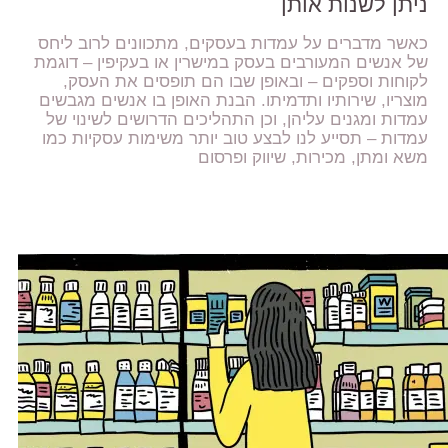
ניתן לשנות אותן
כאשר מדברים על עמדות בעסקים, מתכוונים לרוב ליחס
של אנשים המעורבים בעסק במישרין או בעקיפין – דוגמת
לקוחות וספקים – ובאופן שבו הם תופסים את העסק,
מוצריו, שירותיו ותדמיתו. הבנת האופן בו אנשים מגבשים
עמדות ומגנים עליהן, וכן התהליכים הדרושים לשינוי של
עמדות – תסייע לנו לבצע טוב יותר משימות עסקיות כמו
משא ומתן, מכירות, שיווק ופרסום