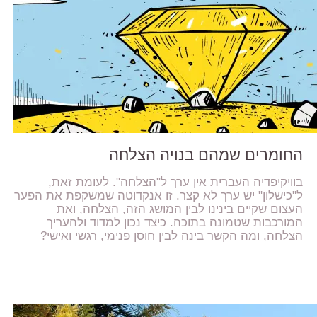
החומרים שמהם בנויה הצלחה
בוויקיפדיה העברית אין ערך ל"הצלחה". לעומת זאת,
ל"כישלון" יש ערך לא קצר. זו אנקדוטה שמשקפת את הפער
העצום שקיים בינינו לבין המושג הזה, הצלחה, ואת
המורכבות שטמונה בתוכה. כיצד נכון למדוד ולהעריך
הצלחה, ומה הקשר בינה לבין חוסן פנימי, רגשי ואישי?