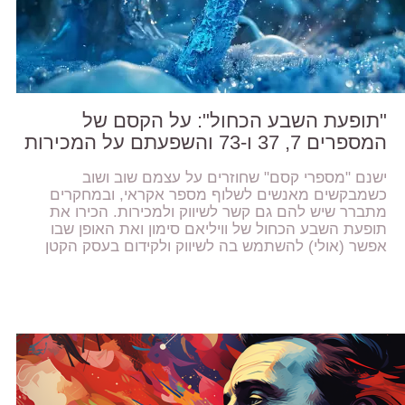
"תופעת השבע הכחול": על הקסם של
המספרים 7, 37 ו-73 והשפעתם על המכירות
ישנם "מספרי קסם" שחוזרים על עצמם שוב ושוב
כשמבקשים מאנשים לשלוף מספר אקראי, ובמחקרים
מתברר שיש להם גם קשר לשיווק ולמכירות. הכירו את
תופעת השבע הכחול של וויליאם סימון ואת האופן שבו
אפשר (אולי) להשתמש בה לשיווק ולקידום בעסק הקטן