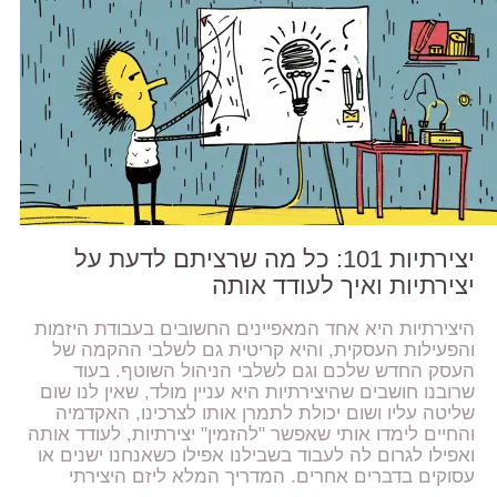
יצירתיות 101: כל מה שרציתם לדעת על
יצירתיות ואיך לעודד אותה
היצירתיות היא אחד המאפיינים החשובים בעבודת היזמות
והפעילות העסקית, והיא קריטית גם לשלבי ההקמה של
העסק החדש שלכם וגם לשלבי הניהול השוטף. בעוד
שרובנו חושבים שהיצירתיות היא עניין מולד, שאין לנו שום
שליטה עליו ושום יכולת לתמרן אותו לצרכינו, האקדמיה
והחיים לימדו אותי שאפשר "להזמין" יצירתיות, לעודד אותה
ואפילו לגרום לה לעבוד בשבילנו אפילו כשאנחנו ישנים או
עסוקים בדברים אחרים. המדריך המלא ליזם היצירתי