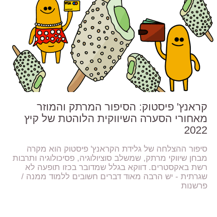
קראנץ' פיסטוק: הסיפור המרתק והמוזר
מאחורי הסערה השיווקית הלוהטת של קיץ
2022
סיפור ההצלחה של גלידת הקראנץ' פיסטוק הוא מקרה
מבחן שיווקי מרתק, שמשלב סוציולוגיה, פסיכולוגיה ותרבות
רשת באקסטרים. דווקא בגלל שמדובר בכזו תופעה לא
שגרתית - יש הרבה מאוד דברים חשובים ללמוד ממנה /
פרשנות