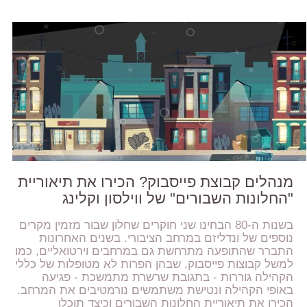
מנהלים קבוצת פייסבוק? הכירו את תיאוריית
"החלונות השבורים" של ווילסון וקלינג
בשנות ה-80 הבחינו שני חוקרים שחלון שבור מזמין מקרים
נוספים של ונדליזם במרחב הציבורי. בשנים האחרונות
התברר שהתופעה מתרחשת גם במרחבים וירטואליים, כמו
למשל קבוצות פייסבוק, שבהן הפרות לא מטופלות של כללי
הקהילה גוררות - בתגובת שרשרת מתמשכת - פגיעה
באופי הקהילה ונטישת משתמשים נורמטיבים את המרחב.
הכירו את תיאוריית החלונות השבורים וכיצד תוכלו