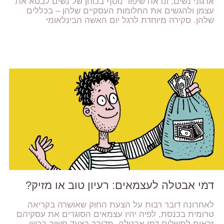
ארגוני נשים, ונראה שיפור נוסף בכוחן של נשים לבטא את
עצמן ולהגשים את החלומות העסקיים שלהן – בכללים
שלהן. סקירה מיוחדת לרגל יום האשה הבינלאומי
דמי אבטלה לעצמאים: רעיון טוב או מזיק?
לאחרונה דובר רבות על הצעת החוק שאושרה בקריאה
טרומית בכנסת, לפיה יהיו עצמאים הסוגרים את עסקיהם
זכאים לתשלום דמי אבטלה. מדובר בצעד חשוב בכיוון