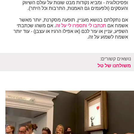
ופסיכולוגיה - ומביא נקודות מבט שונות על עולם השיווק
והעסקים (ולפעמים גם האמנות, התרבות וכל היתר).
אם נתקלתם בנושא מעניין, תופעה מסקרנת, יותר מאשר
אשמח אם
תכתבו לי ותספרו לי על זה
. אם משהו שכתבתי
השפיע, עניין או עזר לכם (או אפילו הרגיז או עצבן) - עוד יותר
אשמח לשמוע על זה.
נושאים קשורים:
משולחנו של טל