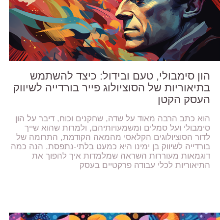
הון סימבולי, טעם ובידול: כיצד להשתמש
בתיאוריות של הסוציולוג פייר בורדייה לשיווק
העסק הקטן
הוא כתב הרבה מאוד על שדה, שחקנים וכוח, דיבר על הון
סימבולי ועל סמלים ומשמעויותיהם, ולמרות שהוא שייך
לדור הסוציולוגים הקלאסי מהמאה הקודמת, התרומה של
בורדייה לשיווק בן ימינו היא כמעט בלתי-נתפסת. הנה כמה
דוגמאות מעוררות השראה שמלמדות איך להפוך את
התיאוריות לכלי עבודה פרקטיים בעסק