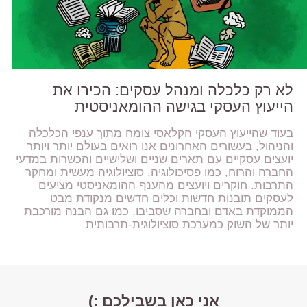
לא רק כלכלה ומנהל עסקים: הכירו את
הייעוץ העסקי בגישה ההומאניסטית
בעוד שהייעוץ העסקי הקלאסי צומח מתוך ענפי הכלכלה
והניהול, בעשורים האחרונים אנו רואים בעולם יותר ויותר
יועצים עסקיים עם תארים שניים ושלישיים והכשרות במדעי
החברה והרוח, כמו פסיכולוגיה, סוציולוגיה מעשית ומחקר
התרבות. חוקרים ויועצים מהענף ההומאניסטי מציעים
לעסקים תובנות חדשות וכלים חדשים מנקודת מבט
הממוקדת באדם ובחברה שסביבו, כמו גם הבנה מורכבת
יותר של השוק כמערכת סוציולוגית-תרבותית
אני כאן בשבילכם :)