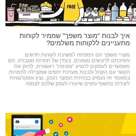
איך לבנות "מוצר משפך" שממיר לקוחות
מתעניינים ללקוחות משלמים?
מוצרי משפך הם המפתח למשיכת לקוחות חדשים
והפיכתם לרוכשים נאמנים. בעידן של תחרות מוגברת, הם
מאפשרים לעסקים להציע "טעימה" ראשונית, לחזק את
הקשר עם הקהל ולבנות מערכת יחסים שמובילה להמרות.
במאמר זה נעמיק בבחירת המוצר הנכון, נציג אסטרטגיות
ליצירתו ונחשוף טיפים שיעזרו לעסק שלכם לצמוח