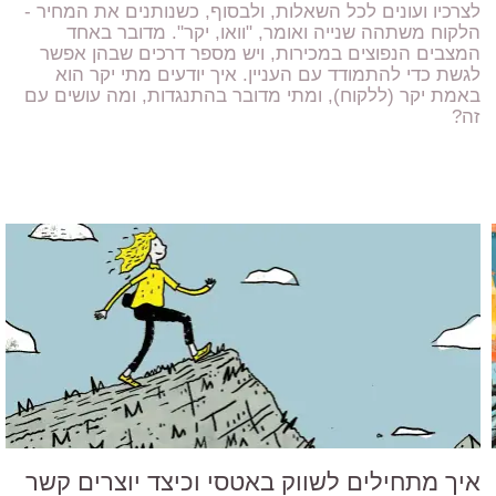
לצרכיו ועונים לכל השאלות, ולבסוף, כשנותנים את המחיר -
הלקוח משתהה שנייה ואומר, "וואו, יקר". מדובר באחד
המצבים הנפוצים במכירות, ויש מספר דרכים שבהן אפשר
לגשת כדי להתמודד עם העניין. איך יודעים מתי יקר הוא
באמת יקר (ללקוח), ומתי מדובר בהתנגדות, ומה עושים עם
זה?
איך מתחילים לשווק באטסי וכיצד יוצרים קשר