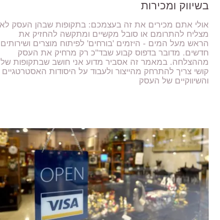
בשיווק ומכירות
אולי אתם מכירים את זה בעצמכם: בתקופות שבהן העסק לא
מצליח להתרומם או סובל מקשיים ומתקשה להחזיק את
הראש מעל המים - היזמים 'בורחים' לפיתוח מוצרים ושירותים
חדשים. מדובר בדפוס קבוע שבד"כ רק מרחיק את העסק
מההצלחה. במאמר זה אסביר מדוע אני חושב שבתקופות של
קושי צריך להתרחק מהייצור ולעבוד על היסודות האסטרטגיים
והשיווקיים של העסק