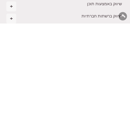
שיווק באמצעות תוכן
שיווק ברשתות חברתיות
ניהול ואסטרטגיה עסקית
מסחר אלקטרוני
רגשות בעסקים
הקמת עסק חדש
בינה מלאכותית בשיווק
משולחנו של טל
תקנון
צרו
ייעוץ
קורסים
הכשרת
נגישות
קשר
שיווקי
והרצאות
יועצים
© 2026 כל הזכויות שמורות