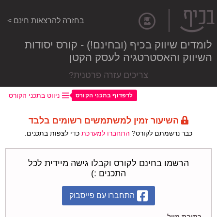
בחזרה להרצאות חינם >
לומדים שיווק בכיף (ובחינם!) - קורס יסודות
השיווק והאסטרטגיה לעסק הקטן
צריכים עזרה פרטנית?
ניווט בתכני הקורס
לדפדוף בתכני הקורס
השיעור זמין למשתמשים רשומים בלבד
כבר נרשמתם לקורס?
התחברו למערכת
כדי לצפות בתכנים.
הרשמו בחינם לקורס וקבלו גישה מיידית לכל
התכנים :)
התחברו עם פייסבוק
כתובת מייל