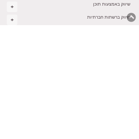
שיווק באמצעות תוכן
שיווק ברשתות חברתיות
ניהול ואסטרטגיה עסקית
מסחר אלקטרוני
רגשות בעסקים
הקמת עסק חדש
בינה מלאכותית בשיווק
משולחנו של טל
תקנון
צרו
ייעוץ
קורסים
הכשרת
נגישות
קשר
שיווקי
והרצאות
יועצים
© 2026 כל הזכויות שמורות