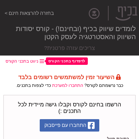
בחזרה להרצאות חינם >
לומדים שיווק בכיף (ובחינם!) - קורס יסודות
השיווק והאסטרטגיה לעסק הקטן
צריכים עזרה פרטנית?
ניווט בתכני הקורס
לדפדוף בתכני הקורס
השיעור זמין למשתמשים רשומים בלבד
כבר נרשמתם לקורס?
התחברו למערכת
כדי לצפות בתכנים.
הרשמו בחינם לקורס וקבלו גישה מיידית לכל
התכנים :)
התחברו עם פייסבוק
כתובת מייל