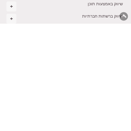
שיווק באמצעות תוכן
שיווק ברשתות חברתיות
ניהול ואסטרטגיה עסקית
מסחר אלקטרוני
רגשות בעסקים
הקמת עסק חדש
בינה מלאכותית בשיווק
משולחנו של טל
תקנון
צרו
ייעוץ
קורסים
הכשרת
נגישות
קשר
שיווקי
והרצאות
יועצים
© 2026 כל הזכויות שמורות