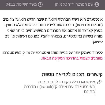
שם המרצה: ד"ר טל איתן
משך השיעור: 04:12
אינסטגרם היא רשת חברתית ויזואלית שבה הדגש הוא על צילומים
(סטילס וגם וידאו), הרבה מאוד לייבים וסטוריז ושיווק מלא החופן.
בפרק קצרצר זה אדגום את הטרנדים המשמעותיים ביותר שאני
מזהה בשיווק באינסטגרם, במטרה להציג בפניכם רעיונות וכיוונים
לשיווק.
ללימוד מעמיק יותר על בניית מותג ואסטרטגיית שיווק באינסטגרם,
מוזמנים לצפות בהדרכה המקיפה הבאה
.
קישורים ותכנים לקריאה נוספת
אינסטגרם לעסקים - לבנות מותג
באינסטגרם עם אירהוק (irahok) / הדרכה
בחינם