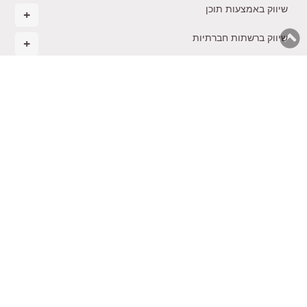
שיווק באמצעות תוכן
שיווק ברשתות חברתיות
ניהול ואסטרטגיה עסקית
מסחר אלקטרוני
רגשות בעסקים
הקמת עסק חדש
בינה מלאכותית בשיווק
משולחנו של טל
תקנון
צרו
ייעוץ
קורסים
הכשרת
נגישות
קשר
שיווקי
והרצאות
יועצים
© 2026 כל הזכויות שמורות