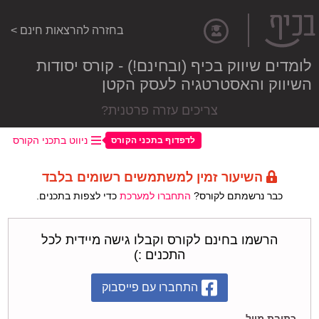
בחזרה להרצאות חינם >
לומדים שיווק בכיף (ובחינם!) - קורס יסודות
השיווק והאסטרטגיה לעסק הקטן
צריכים עזרה פרטנית?
ניווט בתכני הקורס
לדפדוף בתכני הקורס
השיעור זמין למשתמשים רשומים בלבד
כבר נרשמתם לקורס?
התחברו למערכת
כדי לצפות בתכנים.
הרשמו בחינם לקורס וקבלו גישה מיידית לכל
התכנים :)
התחברו עם פייסבוק
כתובת מייל