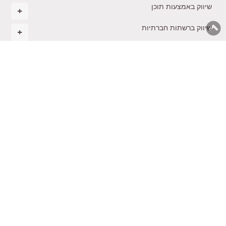
שיווק באמצעות תוכן
שיווק ברשתות חברתיות
ניהול ואסטרטגיה עסקית
מסחר אלקטרוני
רגשות בעסקים
הקמת עסק חדש
בינה מלאכותית בשיווק
משולחנו של טל
תקנון
צרו
ייעוץ
קורסים
הכשרת
נגישות
קשר
שיווקי
והרצאות
יועצים
© 2026 כל הזכויות שמורות