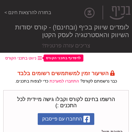
בחזרה להרצאות חינם >
לומדים שיווק בכיף (ובחינם!) - קורס יסודות
השיווק והאסטרטגיה לעסק הקטן
צריכים עזרה פרטנית?
ניווט בתכני הקורס
לדפדוף בתכני הקורס
השיעור זמין למשתמשים רשומים בלבד
כבר נרשמתם לקורס?
התחברו למערכת
כדי לצפות בתכנים.
הרשמו בחינם לקורס וקבלו גישה מיידית לכל
התכנים :)
התחברו עם פייסבוק
כתובת מייל